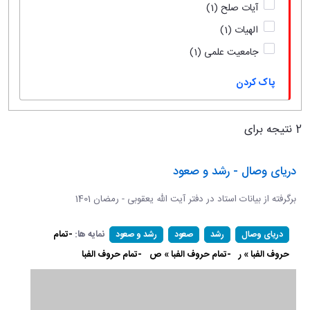
آیات صلح
(1)
الهیات
(1)
جامعیت علمی
(1)
پاک کردن
2 نتیجه برای
دریای وصال - رشد و صعود
برگرفته از بیانات استاد در دفتر آیت الله یعقوبی - رمضان 1401
نمایه ها:
-تمام
دریای وصال
رشد
صعود
رشد و صعود
حروف الفبا » ر
-تمام حروف الفبا » ص
-تمام حروف الفبا