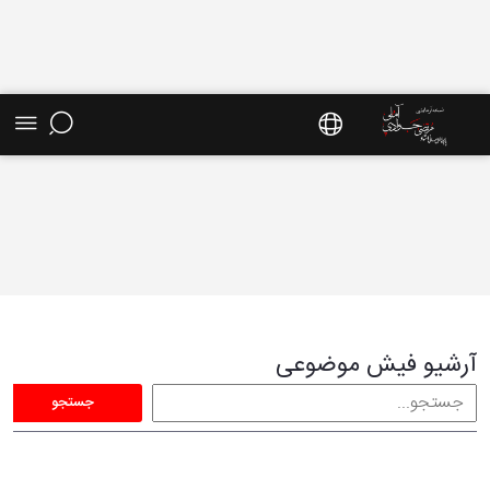
فیش موضوعی - سایت استاد مرتضی جوادی آملی
آرشیو فیش موضوعی
جستجو