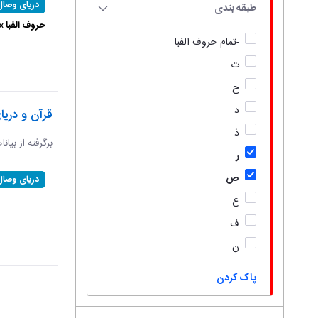
دریای وصال
طبقه بندی
حروف الفبا 
-تمام حروف الفبا
ت
ح
د
قرآن و دریا
ذ
برگرفته از بیان
ر
ص
دریای وصال
ع
ف
ن
پاک کردن