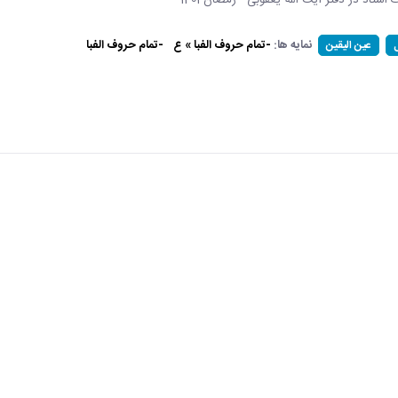
ات استاد در دفتر آیت الله یعقوبی - رمضان 1401
نمایه ها:
-تمام حروف الفبا » ع
-تمام حروف الفبا
عین الیقین