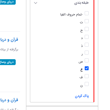
دریای وصال
طبقه بندی
-تمام حروف الفبا
ت
ح
د
قرآن و دری
ذ
برگرفته از بیان
ر
ص
دریای وصال
ع
ف
ن
پاک کردن
قرآن و دریا