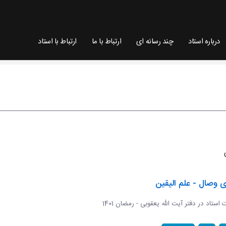
درباره استاد
چند رسانه ای
ارتباط با ما
ارتباط با استاد
ی وصال - علم الیقین
ات استاد در دفتر آیت الله یعقوبی - رمضان 1401