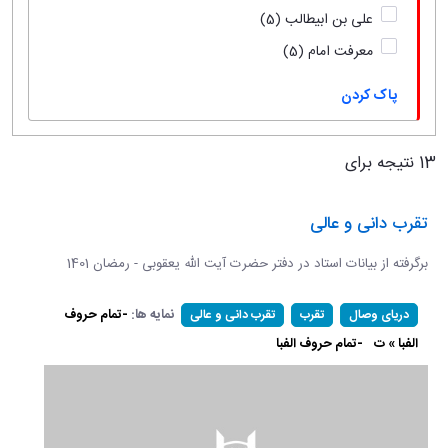
علی بن ابیطالب
(5)
معرفت امام
(5)
پاک کردن
13 نتیجه برای
تقرب دانی و عالی
برگرفته از بیانات استاد در دفتر حضرت آیت الله یعقوبی - رمضان 1401
نمایه ها:
-تمام حروف
دریای وصال
تقرب
تقرب دانی و عالی
الفبا » ت
-تمام حروف الفبا