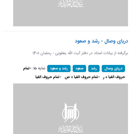
دریای وصال - رشد و صعود
برگرفته از بیانات استاد در دفتر آیت الله یعقوبی - رمضان 1401
نمایه ها:
-تمام
دریای وصال
رشد
صعود
رشد و صعود
حروف الفبا » ر
-تمام حروف الفبا » ص
-تمام حروف الفبا