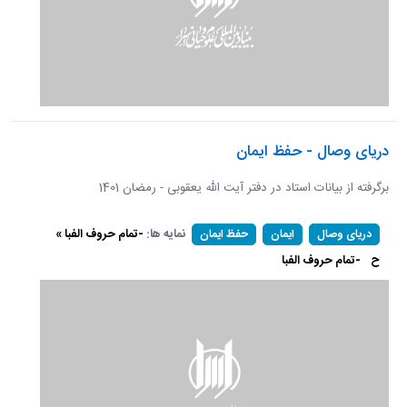
دریای وصال - حفظ ایمان
برگرفته از بیانات استاد در دفتر آیت الله یعقوبی - رمضان 1401
نمایه ها:
-تمام حروف الفبا »
دریای وصال
ایمان
حفظ ایمان
ح
-تمام حروف الفبا