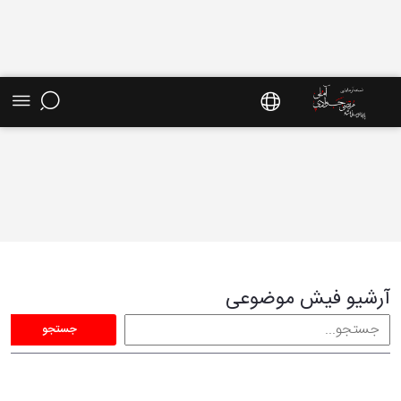
فیش موضوعی - سایت استاد مرتضی جوادی آملی
آرشیو فیش موضوعی
جستجو