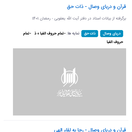
قرآن و دریای وصال - ذات حق
برگرفته از بیانات استاد در دفتر آیت الله یعقوبی - رمضان 1401
نمایه ها:
-تمام حروف الفبا » ذ
-تمام
دریای وصال
ذات حق
حروف الفبا
قرآن و دریای وصال - رجا به لقاء الهی