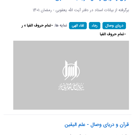
برگرفته از بیانات استاد در دفتر آیت الله یعقوبی - رمضان 1401
نمایه ها:
-تمام حروف الفبا » ر
دریای وصال
رجاء
لقاء الهی
-تمام حروف الفبا
قرآن و دریای وصال - علم الیقین