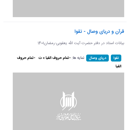
قرآن و دریای وصال - تقوا
بیانات استاد در دفتر حضرت آیت الله یعقوبی-رمضان1401
نمایه ها:
-تمام حروف الفبا » ت
-تمام حروف
تقوا
دریای وصال
الفبا