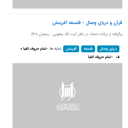
قرآن و دریای وصال - فلسفه آفرینش
برگرفته از بیانات استاد در دفتر آیت الله یعقوبی - رمضان 1401
نمایه ها:
-تمام حروف الفبا »
دریای وصال
فلسفه
آفرینش
ف
-تمام حروف الفبا