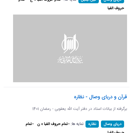
حروف الفبا
قرآن و دریای وصال - نظاره
برگرفته از بیانات استاد در دفتر آیت الله یعقوبی - رمضان 1401
نمایه ها:
-تمام حروف الفبا » ن
-تمام
دریای وصال
نظاره
حروف الفبا