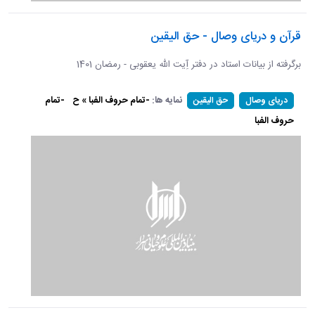
قرآن و دریای وصال - حق الیقین
برگرفته از بیانات استاد در دفتر آِیت الله یعقوبی - رمضان 1401
نمایه ها:
-تمام حروف الفبا » ح
-تمام
دریای وصال
حق الیقین
حروف الفبا