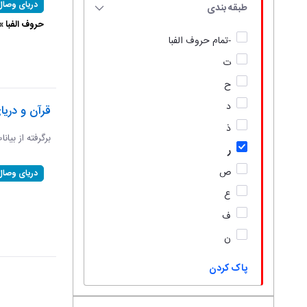
دریای وصال
طبقه بندی
حروف الفبا 
-تمام حروف الفبا
ت
ح
د
قرآن و دریا
ذ
برگرفته از بیان
ر
ص
دریای وصال
ع
ف
ن
پاک کردن