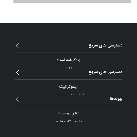
دسترسی های سریع
زندگینامه استاد
اخبار
دسترسی های سریع
مقالات و یادداشت
بیانات
اینفوگرافیک
پیام ها و نامه ها
فیش های موضوعی
پیوندها
گزارش تصویری
آرشیو ویدئو
دفتر مرجعیت
پادکست
پژوهشگاه معارج
موسسه آموزش عالی اسراء