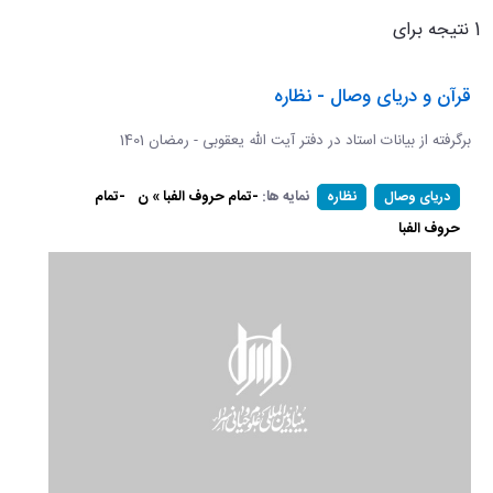
1 نتیجه برای
قرآن و دریای وصال - نظاره
برگرفته از بیانات استاد در دفتر آیت الله یعقوبی - رمضان 1401
نمایه ها:
-تمام حروف الفبا » ن
-تمام
دریای وصال
نظاره
حروف الفبا