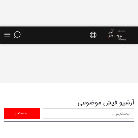
فیش موضوعی - سایت استاد مرتضی جوادی آملی
آرشیو فیش موضوعی
جستجو