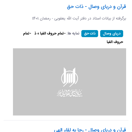
قرآن و دریای وصال - ذات حق
برگرفته از بیانات استاد در دفتر آیت الله یعقوبی - رمضان 1401
نمایه ها:
-تمام حروف الفبا » ذ
-تمام
دریای وصال
ذات حق
حروف الفبا
قرآن و دریای وصال - رجا به لقاء الهی