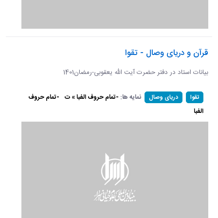
قرآن و دریای وصال - تقوا
بیانات استاد در دفتر حضرت آیت الله یعقوبی-رمضان1401
نمایه ها:
-تمام حروف الفبا » ت
-تمام حروف
تقوا
دریای وصال
الفبا