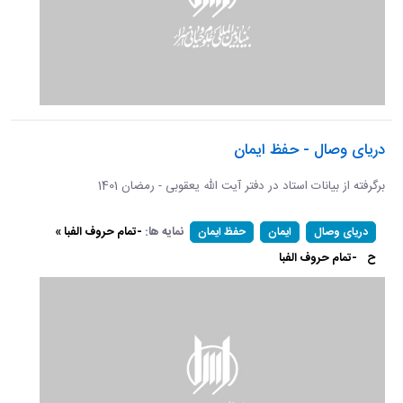
دریای وصال - حفظ ایمان
برگرفته از بیانات استاد در دفتر آیت الله یعقوبی - رمضان 1401
نمایه ها:
-تمام حروف الفبا »
دریای وصال
ایمان
حفظ ایمان
ح
-تمام حروف الفبا