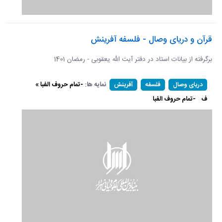
قرآن و دریای وصال - فلسفه آفرینش
برگرفته از بیانات استاد در دفتر آیت الله یعقوبی - رمضان 1401
نمایه ها:
-تمام حروف الفبا »
دریای وصال
فلسفه
آفرینش
ف
-تمام حروف الفبا