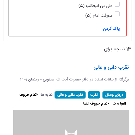
علی بن ابیطالب
(5)
معرفت امام
(5)
پاک کردن
13 نتیجه برای
تقرب دانی و عالی
برگرفته از بیانات استاد در دفتر حضرت آیت الله یعقوبی - رمضان 1401
نمایه ها:
-تمام حروف
دریای وصال
تقرب
تقرب دانی و عالی
الفبا » ت
-تمام حروف الفبا