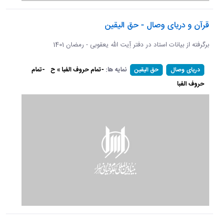
قرآن و دریای وصال - حق الیقین
برگرفته از بیانات استاد در دفتر آِیت الله یعقوبی - رمضان 1401
نمایه ها:
-تمام حروف الفبا » ح
-تمام
دریای وصال
حق الیقین
حروف الفبا