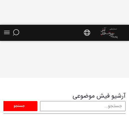
فیش موضوعی - سایت استاد مرتضی جوادی آملی
آرشیو فیش موضوعی
جستجو