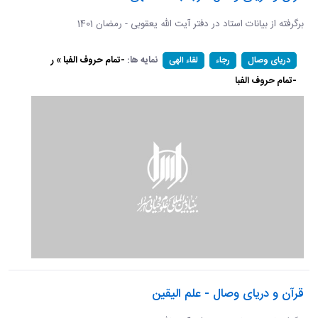
برگرفته از بیانات استاد در دفتر آیت الله یعقوبی - رمضان 1401
نمایه ها:
-تمام حروف الفبا » ر
دریای وصال
رجاء
لقاء الهی
-تمام حروف الفبا
قرآن و دریای وصال - علم الیقین