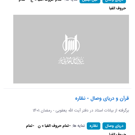
حروف الفبا
قرآن و دریای وصال - نظاره
برگرفته از بیانات استاد در دفتر آیت الله یعقوبی - رمضان 1401
نمایه ها:
-تمام حروف الفبا » ن
-تمام
دریای وصال
نظاره
حروف الفبا