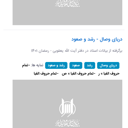
دریای وصال - رشد و صعود
برگرفته از بیانات استاد در دفتر آیت الله یعقوبی - رمضان 1401
نمایه ها:
-تمام
دریای وصال
رشد
صعود
رشد و صعود
حروف الفبا » ر
-تمام حروف الفبا » ص
-تمام حروف الفبا