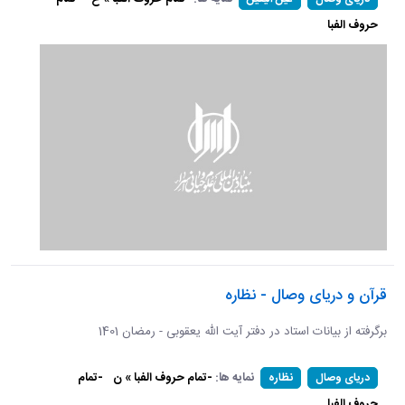
حروف الفبا
قرآن و دریای وصال - نظاره
برگرفته از بیانات استاد در دفتر آیت الله یعقوبی - رمضان 1401
نمایه ها:
-تمام حروف الفبا » ن
-تمام
دریای وصال
نظاره
حروف الفبا