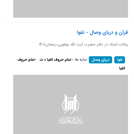
قرآن و دریای وصال - تقوا
بیانات استاد در دفتر حضرت آیت الله یعقوبی-رمضان1401
نمایه ها:
-تمام حروف الفبا » ت
-تمام حروف
تقوا
دریای وصال
الفبا