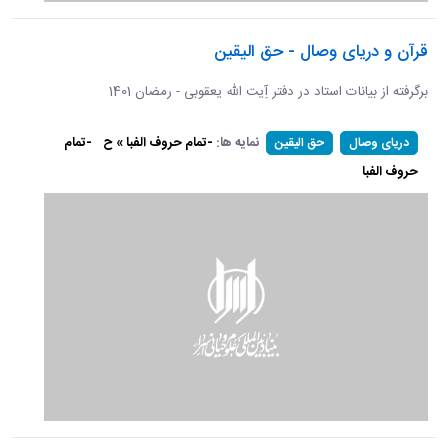
قرآن و دریای وصال - حق الیقین
برگرفته از بیانات استاد در دفتر آِیت الله یعقوبی - رمضان 1401
نمایه ها:
-تمام حروف الفبا » ح
-تمام
دریای وصال
حق الیقین
حروف الفبا