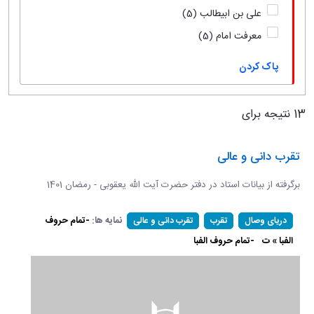
علی بن ابیطالب
(5)
معرفت امام
(5)
پاک کردن
13 نتیجه برای
تقرب دانی و عالی
برگرفته از بیانات استاد در دفتر حضرت آیت الله یعقوبی - رمضان 1401
نمایه ها:
-تمام حروف
دریای وصال
تقرب
تقرب دانی و عالی
الفبا » ت
-تمام حروف الفبا