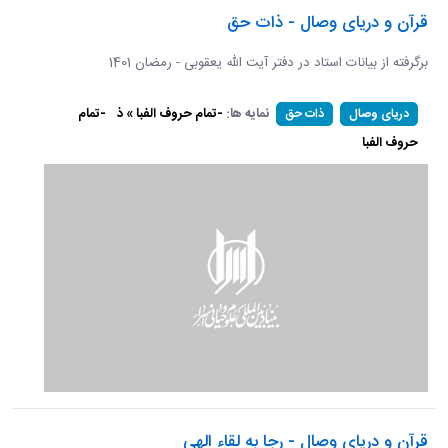
قرآن و دریای وصال - ذات حق
برگرفته از بیانات استاد در دفتر آیت الله یعقوبی - رمضان 1401
نمایه ها:
-تمام حروف الفبا » ذ
-تمام
دریای وصال
ذات حق
حروف الفبا
قرآن و دریای وصال - رجا به لقاء الهی