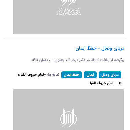
دریای وصال - حفظ ایمان
برگرفته از بیانات استاد در دفتر آیت الله یعقوبی - رمضان 1401
نمایه ها:
-تمام حروف الفبا »
دریای وصال
ایمان
حفظ ایمان
ح
-تمام حروف الفبا