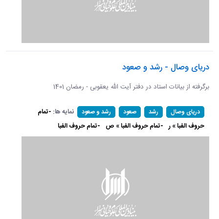
دریای وصال - رشد و صعود
برگرفته از بیانات استاد در دفتر آیت الله یعقوبی - رمضان 1401
نمایه ها:
-تمام
دریای وصال
رشد
صعود
رشد و صعود
حروف الفبا » ر
-تمام حروف الفبا » ص
-تمام حروف الفبا