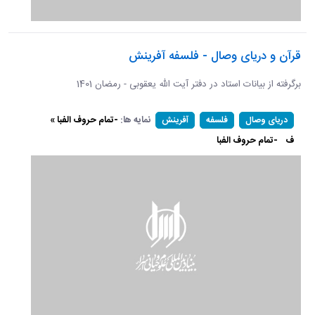
قرآن و دریای وصال - فلسفه آفرینش
برگرفته از بیانات استاد در دفتر آیت الله یعقوبی - رمضان 1401
نمایه ها:
-تمام حروف الفبا »
دریای وصال
فلسفه
آفرینش
ف
-تمام حروف الفبا