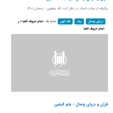
برگرفته از بیانات استاد در دفتر آیت الله یعقوبی - رمضان 1401
نمایه ها:
-تمام حروف الفبا » ر
دریای وصال
رجاء
لقاء الهی
-تمام حروف الفبا
قرآن و دریای وصال - علم الیقین