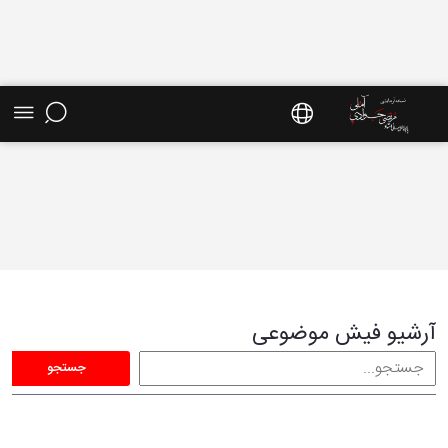
فیش موضوعی - سایت استاد مرتضی جوادی آملی
آرشیو فیش موضوعی
جستجو