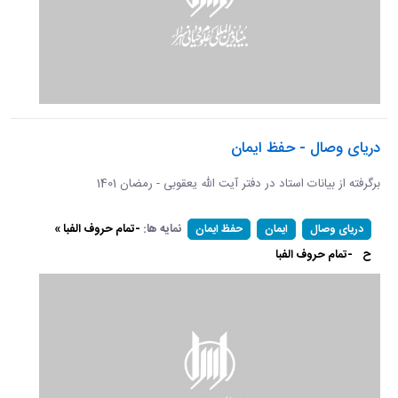
دریای وصال - حفظ ایمان
برگرفته از بیانات استاد در دفتر آیت الله یعقوبی - رمضان 1401
نمایه ها:
-تمام حروف الفبا »
دریای وصال
ایمان
حفظ ایمان
ح
-تمام حروف الفبا