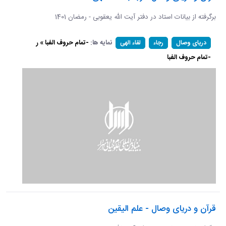
برگرفته از بیانات استاد در دفتر آیت الله یعقوبی - رمضان 1401
نمایه ها:
-تمام حروف الفبا » ر
دریای وصال
رجاء
لقاء الهی
-تمام حروف الفبا
قرآن و دریای وصال - علم الیقین