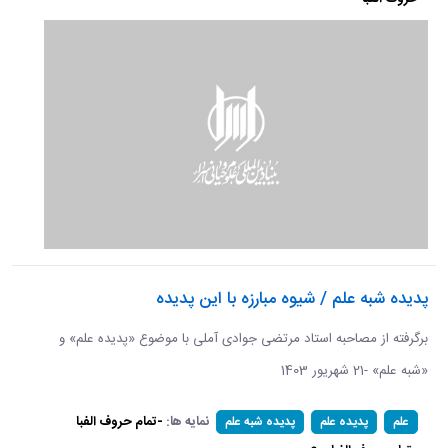
پدیده شبه علم / شیوه مبارزه با این پدیده
برگرفته از مصاحبه استاد مرتضی جوادی آملی با موضوع «پدیده علم» و
«شبه علم» -21 شهریور 1403
نمایه ها:
-تمام حروف الفبا
علم
پدیده علم
پدیده شبه علم