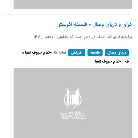
قرآن و دریای وصال - فلسفه آفرینش
برگرفته از بیانات استاد در دفتر آیت الله یعقوبی - رمضان 1401
نمایه ها:
-تمام حروف الفبا »
دریای وصال
فلسفه
آفرینش
ف
-تمام حروف الفبا