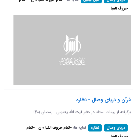
حروف الفبا
قرآن و دریای وصال - نظاره
برگرفته از بیانات استاد در دفتر آیت الله یعقوبی - رمضان 1401
نمایه ها:
-تمام حروف الفبا » ن
-تمام
دریای وصال
نظاره
حروف الفبا