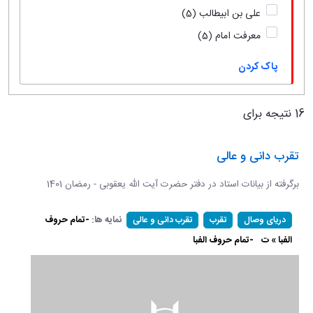
علی بن ابیطالب
(5)
معرفت امام
(5)
پاک کردن
16 نتیجه برای
تقرب دانی و عالی
برگرفته از بیانات استاد در دفتر حضرت آیت الله یعقوبی - رمضان 1401
نمایه ها:
-تمام حروف
دریای وصال
تقرب
تقرب دانی و عالی
الفبا » ت
-تمام حروف الفبا