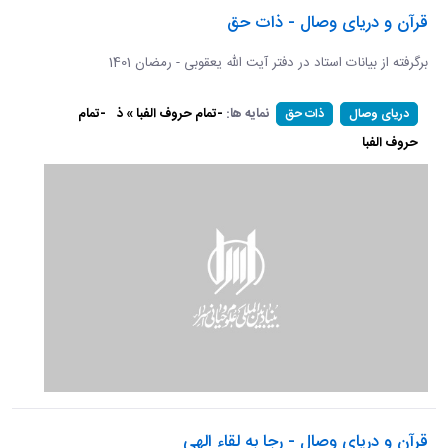
قرآن و دریای وصال - ذات حق
برگرفته از بیانات استاد در دفتر آیت الله یعقوبی - رمضان 1401
نمایه ها:
-تمام حروف الفبا » ذ
-تمام
دریای وصال
ذات حق
حروف الفبا
قرآن و دریای وصال - رجا به لقاء الهی