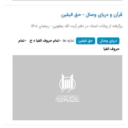
قرآن و دریای وصال - حق الیقین
برگرفته از بیانات استاد در دفتر آِیت الله یعقوبی - رمضان 1401
نمایه ها:
-تمام حروف الفبا » ح
-تمام
دریای وصال
حق الیقین
حروف الفبا