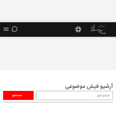
فیش موضوعی - سایت استاد مرتضی جوادی آملی
آرشیو فیش موضوعی
جستجو