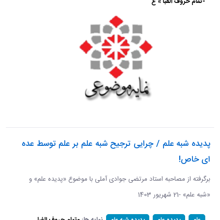
-تمام حروف الفبا » ع
پدیده شبه علم / چرایی ترجیح شبه علم بر علم توسط عده
ای خاص!
برگرفته از مصاحبه استاد مرتضی جوادی آملی با موضوع «پدیده علم» و
«شبه علم» -21 شهریور 1403
نمایه ها:
-تمام حروف الفبا
علم
پدیده علم
پدیده شبه علم