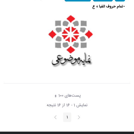
-تمام حروف الفبا » ع
پست‌‌های 100
هر صفحه
نمایش 1 - 16 از 16 نتیجه
پیغام
صفحه
1
صفحه
قبلی
بعد