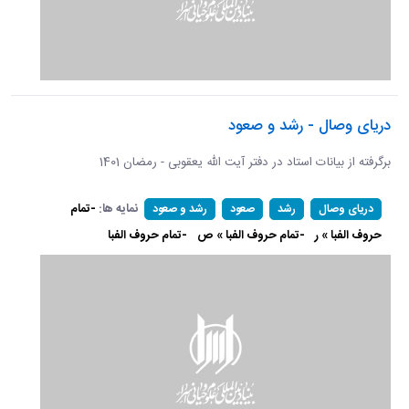
دریای وصال - رشد و صعود
برگرفته از بیانات استاد در دفتر آیت الله یعقوبی - رمضان 1401
نمایه ها:
-تمام
دریای وصال
رشد
صعود
رشد و صعود
حروف الفبا » ر
-تمام حروف الفبا » ص
-تمام حروف الفبا