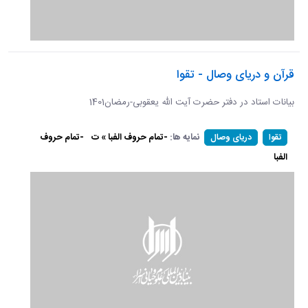
قرآن و دریای وصال - تقوا
بیانات استاد در دفتر حضرت آیت الله یعقوبی-رمضان1401
نمایه ها:
-تمام حروف الفبا » ت
-تمام حروف
تقوا
دریای وصال
الفبا