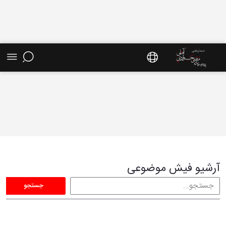
فیش موضوعی - سایت استاد مرتضی جوادی آملی
آرشیو فیش موضوعی
جستجو