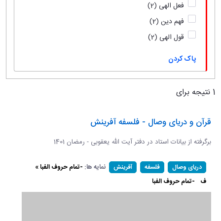
فعل الهی
(2)
فهم دین
(2)
قول الهی
(2)
پاک کردن
1 نتیجه برای
قرآن و دریای وصال - فلسفه آفرینش
برگرفته از بیانات استاد در دفتر آیت الله یعقوبی - رمضان 1401
نمایه ها:
-تمام حروف الفبا »
دریای وصال
فلسفه
آفرینش
ف
-تمام حروف الفبا