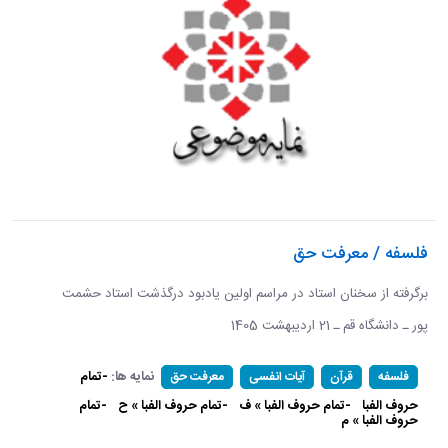
فلسفه / معرفت حق
برگرفته از سخنان استاد در مراسم اولین یادبود درگذشت استاد حشمت
پور ـ دانشگاه قم ـ 21 اردیبهشت 1405 ​​​​​​​
نمایه ها:
-تمام
فلسفه
قرآن
آیات انفسی
معرفت حق
حروف الفبا
-تمام حروف الفبا » ف
-تمام حروف الفبا » ح
-تمام
حروف الفبا » م