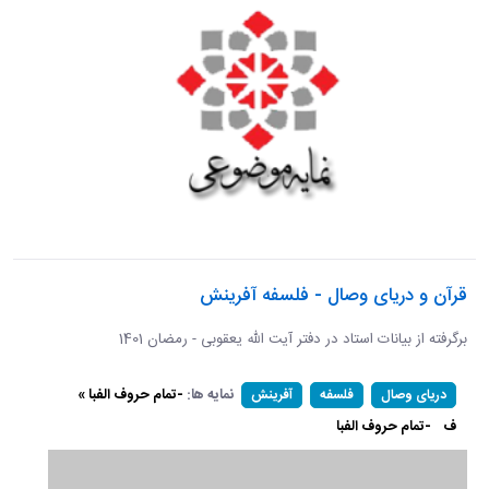
قرآن و دریای وصال - فلسفه آفرینش
برگرفته از بیانات استاد در دفتر آیت الله یعقوبی - رمضان 1401
نمایه ها:
-تمام حروف الفبا »
دریای وصال
فلسفه
آفرینش
ف
-تمام حروف الفبا