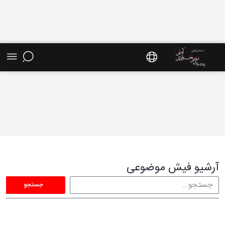
فیش موضوعی - سایت استاد مرتضی جوادی آملی
آرشیو فیش موضوعی
جستجو