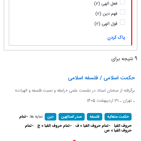
فعل الهی
(2)
فهم دین
(2)
قول الهی
(2)
پاک کردن
9 نتیجه برای
حکمت اسلامی / فلسفه اسلامی
برگرفته از سخنان استاد در نشست علمی «رابطه و نسبت فلسفه و الهیات»
ـ تهران ـ 31 اردیبهشت 1405
نمایه ها:
-تمام
حکمت متعالیه
فلسفه
صدر المتالهین
دین
حروف الفبا
-تمام حروف الفبا » ف
-تمام حروف الفبا » ج
-تمام
حروف الفبا » ص