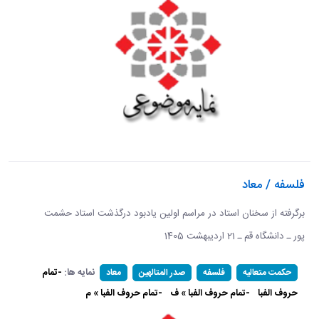
فلسفه / معاد
برگرفته از سخنان استاد در مراسم اولین یادبود درگذشت استاد حشمت
پور ـ دانشگاه قم ـ 21 اردیبهشت 1405 ​​​​​​​
نمایه ها:
-تمام
حکمت متعالیه
فلسفه
صدر المتالهین
معاد
حروف الفبا
-تمام حروف الفبا » ف
-تمام حروف الفبا » م