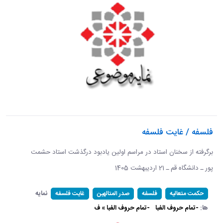
فلسفه / غایت فلسفه
برگرفته از سخنان استاد در مراسم اولین یادبود درگذشت استاد حشمت
پور ـ دانشگاه قم ـ 21 اردیبهشت 1405 ​​​​​​​
نمایه
حکمت متعالیه
فلسفه
صدر المتالهین
غایت فلسفه
ها:
-تمام حروف الفبا
-تمام حروف الفبا » ف