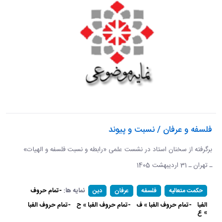
فلسفه و عرفان / نسبت و پیوند
برگرفته از سخنان استاد در نشست علمی «رابطه و نسبت فلسفه و الهیات»
ـ تهران ـ 31 اردیبهشت 1405
نمایه ها:
-تمام حروف
حکمت متعالیه
فلسفه
عرفان
دین
الفبا
-تمام حروف الفبا » ف
-تمام حروف الفبا » ح
-تمام حروف الفبا
» ع