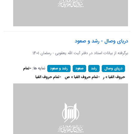
دریای وصال - رشد و صعود
برگرفته از بیانات استاد در دفتر آیت الله یعقوبی - رمضان 1401
نمایه ها:
-تمام
دریای وصال
رشد
صعود
رشد و صعود
حروف الفبا » ر
-تمام حروف الفبا » ص
-تمام حروف الفبا