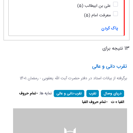
علی بن ابیطالب
(5)
معرفت امام
(5)
پاک کردن
13 نتیجه برای
تقرب دانی و عالی
برگرفته از بیانات استاد در دفتر حضرت آیت الله یعقوبی - رمضان 1401
نمایه ها:
-تمام حروف
دریای وصال
تقرب
تقرب دانی و عالی
الفبا » ت
-تمام حروف الفبا