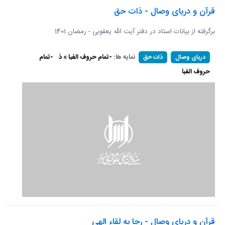
قرآن و دریای وصال - ذات حق
برگرفته از بیانات استاد در دفتر آیت الله یعقوبی - رمضان 1401
نمایه ها:
-تمام حروف الفبا » ذ
-تمام
دریای وصال
ذات حق
حروف الفبا
قرآن و دریای وصال - رجا به لقاء الهی