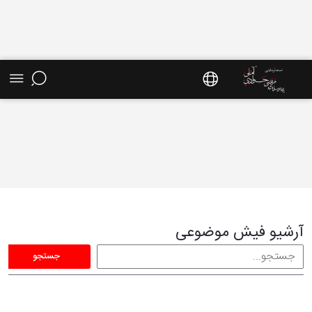
فیش موضوعی - سایت استاد مرتضی جوادی آملی
آرشیو فیش موضوعی
جستجو