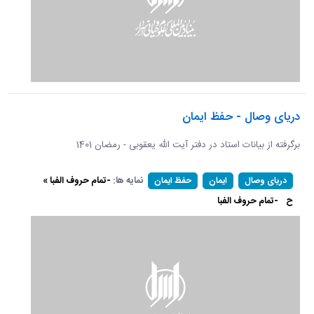
دریای وصال - حفظ ایمان
برگرفته از بیانات استاد در دفتر آیت الله یعقوبی - رمضان 1401
نمایه ها:
-تمام حروف الفبا »
دریای وصال
ایمان
حفظ ایمان
ح
-تمام حروف الفبا