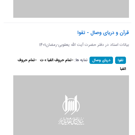
قرآن و دریای وصال - تقوا
بیانات استاد در دفتر حضرت آیت الله یعقوبی-رمضان1401
نمایه ها:
-تمام حروف الفبا » ت
-تمام حروف
تقوا
دریای وصال
الفبا