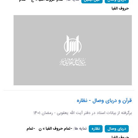
حروف الفبا
قرآن و دریای وصال - نظاره
برگرفته از بیانات استاد در دفتر آیت الله یعقوبی - رمضان 1401
نمایه ها:
-تمام حروف الفبا » ن
-تمام
دریای وصال
نظاره
حروف الفبا