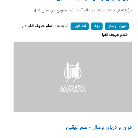
برگرفته از بیانات استاد در دفتر آیت الله یعقوبی - رمضان 1401
نمایه ها:
-تمام حروف الفبا » ر
دریای وصال
رجاء
لقاء الهی
-تمام حروف الفبا
قرآن و دریای وصال - علم الیقین