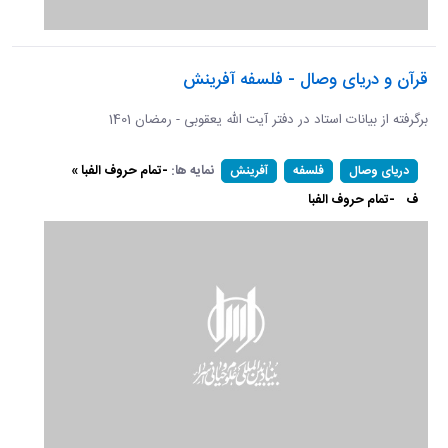
قرآن و دریای وصال - فلسفه آفرینش
برگرفته از بیانات استاد در دفتر آیت الله یعقوبی - رمضان 1401
نمایه ها:
-تمام حروف الفبا »
دریای وصال
فلسفه
آفرینش
ف
-تمام حروف الفبا