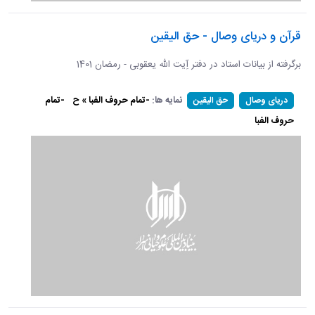
قرآن و دریای وصال - حق الیقین
برگرفته از بیانات استاد در دفتر آِیت الله یعقوبی - رمضان 1401
نمایه ها:
-تمام حروف الفبا » ح
-تمام
دریای وصال
حق الیقین
حروف الفبا