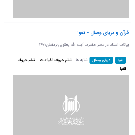
قرآن و دریای وصال - تقوا
بیانات استاد در دفتر حضرت آیت الله یعقوبی-رمضان1401
نمایه ها:
-تمام حروف الفبا » ت
-تمام حروف
تقوا
دریای وصال
الفبا