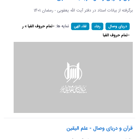
برگرفته از بیانات استاد در دفتر آیت الله یعقوبی - رمضان 1401
نمایه ها:
-تمام حروف الفبا » ر
دریای وصال
رجاء
لقاء الهی
-تمام حروف الفبا
قرآن و دریای وصال - علم الیقین