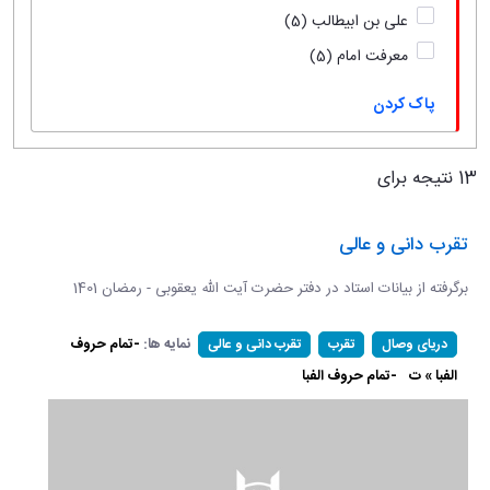
علی بن ابیطالب
(5)
معرفت امام
(5)
پاک کردن
13 نتیجه برای
تقرب دانی و عالی
برگرفته از بیانات استاد در دفتر حضرت آیت الله یعقوبی - رمضان 1401
نمایه ها:
-تمام حروف
دریای وصال
تقرب
تقرب دانی و عالی
الفبا » ت
-تمام حروف الفبا