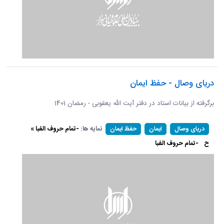
دریای وصال - حفظ ایمان
برگرفته از بیانات استاد در دفتر آیت الله یعقوبی - رمضان 1401
نمایه ها:
-تمام حروف الفبا »
دریای وصال
ایمان
حفظ ایمان
ح
-تمام حروف الفبا