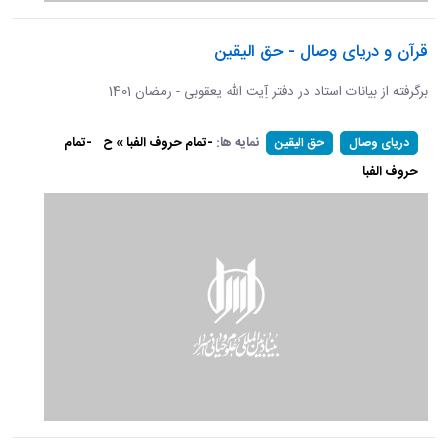
قرآن و دریای وصال - حق الیقین
برگرفته از بیانات استاد در دفتر آِیت الله یعقوبی - رمضان 1401
نمایه ها:
-تمام حروف الفبا » ح
-تمام
دریای وصال
حق الیقین
حروف الفبا