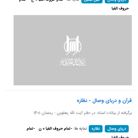
حروف الفبا
قرآن و دریای وصال - نظاره
برگرفته از بیانات استاد در دفتر آیت الله یعقوبی - رمضان 1401
نمایه ها:
-تمام حروف الفبا » ن
-تمام
دریای وصال
نظاره
حروف الفبا