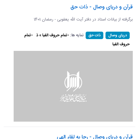
قرآن و دریای وصال - ذات حق
برگرفته از بیانات استاد در دفتر آیت الله یعقوبی - رمضان 1401
نمایه ها:
-تمام حروف الفبا » ذ
-تمام
دریای وصال
ذات حق
حروف الفبا
قرآن و دریای وصال - رجا به لقاء الهی