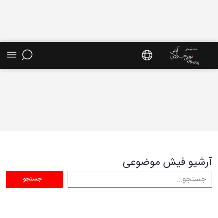
فیش موضوعی - سایت استاد مرتضی جوادی آملی
آرشیو فیش موضوعی
جستجو