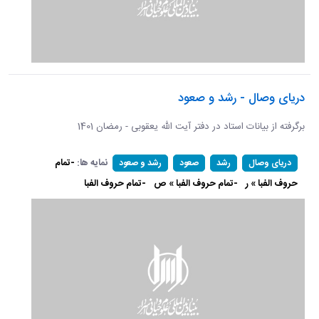
دریای وصال - رشد و صعود
برگرفته از بیانات استاد در دفتر آیت الله یعقوبی - رمضان 1401
نمایه ها:
-تمام
دریای وصال
رشد
صعود
رشد و صعود
حروف الفبا » ر
-تمام حروف الفبا » ص
-تمام حروف الفبا