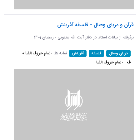
قرآن و دریای وصال - فلسفه آفرینش
برگرفته از بیانات استاد در دفتر آیت الله یعقوبی - رمضان 1401
نمایه ها:
-تمام حروف الفبا »
دریای وصال
فلسفه
آفرینش
ف
-تمام حروف الفبا