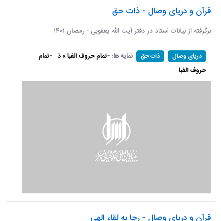
قرآن و دریای وصال - ذات حق
برگرفته از بیانات استاد در دفتر آیت الله یعقوبی - رمضان 1401
نمایه ها:
-تمام حروف الفبا » ذ
-تمام
دریای وصال
ذات حق
حروف الفبا
قرآن و دریای وصال - رجا به لقاء الهی