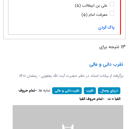
علی بن ابیطالب
(5)
معرفت امام
(5)
پاک کردن
13 نتیجه برای
تقرب دانی و عالی
برگرفته از بیانات استاد در دفتر حضرت آیت الله یعقوبی - رمضان 1401
نمایه ها:
-تمام حروف
دریای وصال
تقرب
تقرب دانی و عالی
الفبا » ت
-تمام حروف الفبا