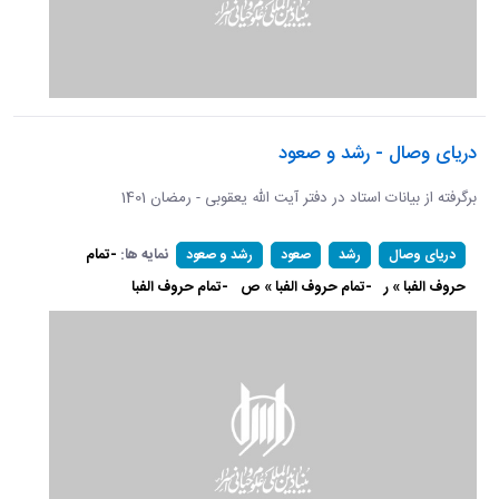
دریای وصال - رشد و صعود
برگرفته از بیانات استاد در دفتر آیت الله یعقوبی - رمضان 1401
نمایه ها:
-تمام
دریای وصال
رشد
صعود
رشد و صعود
حروف الفبا » ر
-تمام حروف الفبا » ص
-تمام حروف الفبا