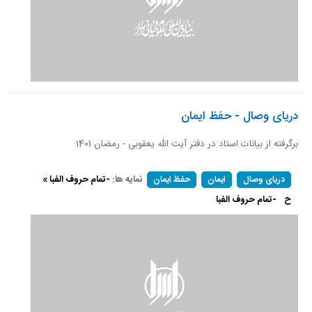
دریای وصال - حفظ ایمان
برگرفته از بیانات استاد در دفتر آیت الله یعقوبی - رمضان 1401
نمایه ها:
-تمام حروف الفبا »
دریای وصال
ایمان
حفظ ایمان
ح
-تمام حروف الفبا