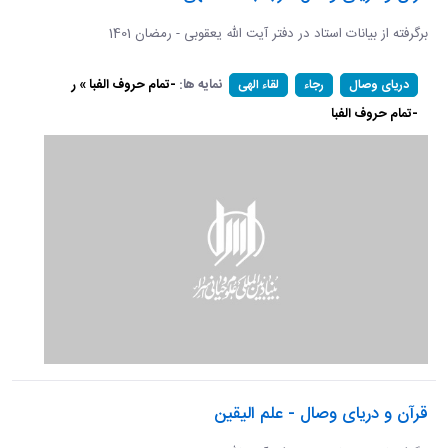
برگرفته از بیانات استاد در دفتر آیت الله یعقوبی - رمضان 1401
نمایه ها:
-تمام حروف الفبا » ر
دریای وصال
رجاء
لقاء الهی
-تمام حروف الفبا
قرآن و دریای وصال - علم الیقین