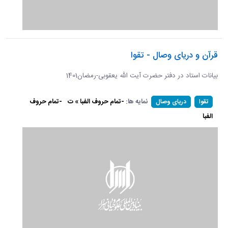
قرآن و دریای وصال - تقوا
بیانات استاد در دفتر حضرت آیت الله یعقوبی-رمضان1401
نمایه ها:
-تمام حروف الفبا » ت
-تمام حروف
تقوا
دریای وصال
الفبا