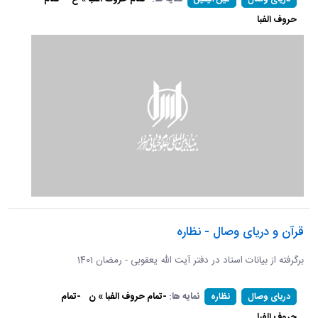
حروف الفبا
قرآن و دریای وصال - نظاره
برگرفته از بیانات استاد در دفتر آیت الله یعقوبی - رمضان 1401
نمایه ها:
-تمام حروف الفبا » ن
-تمام
دریای وصال
نظاره
حروف الفبا