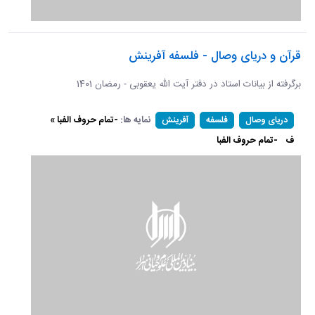
قرآن و دریای وصال - فلسفه آفرینش
برگرفته از بیانات استاد در دفتر آیت الله یعقوبی - رمضان 1401
نمایه ها:
-تمام حروف الفبا »
دریای وصال
فلسفه
آفرینش
ف
-تمام حروف الفبا