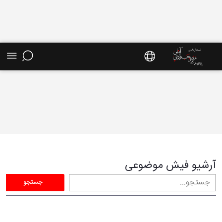
فیش موضوعی - سایت استاد مرتضی جوادی آملی
آرشیو فیش موضوعی
جستجو