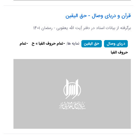
قرآن و دریای وصال - حق الیقین
برگرفته از بیانات استاد در دفتر آِیت الله یعقوبی - رمضان 1401
نمایه ها:
-تمام حروف الفبا » ح
-تمام
دریای وصال
حق الیقین
حروف الفبا