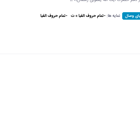
ر دفتر حضرت آیت الله یعقوبی-رمضان1401
نمایه ها:
-تمام حروف الفبا » ت
-تمام حروف الفبا
یای وصال