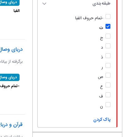
دریای وصال
طبقه بندی
الفبا
-تمام حروف الفبا
ت
ح
د
دریای وصال
ذ
برگرفته از بیان
ر
ص
دریای وصال
-تمام حروف ال
ع
ف
ن
پاک کردن
قرآن و دریا