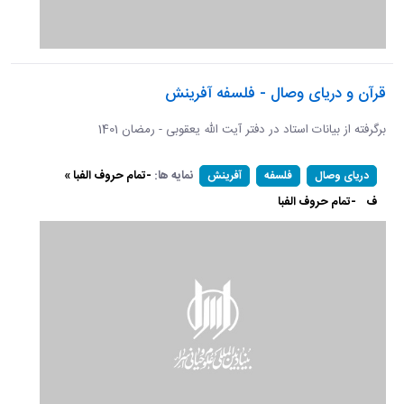
قرآن و دریای وصال - فلسفه آفرینش
برگرفته از بیانات استاد در دفتر آیت الله یعقوبی - رمضان 1401
نمایه ها:
-تمام حروف الفبا »
دریای وصال
فلسفه
آفرینش
ف
-تمام حروف الفبا