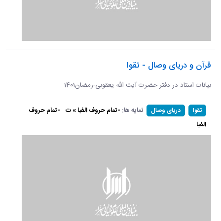
قرآن و دریای وصال - تقوا
بیانات استاد در دفتر حضرت آیت الله یعقوبی-رمضان1401
نمایه ها:
-تمام حروف الفبا » ت
-تمام حروف
تقوا
دریای وصال
الفبا