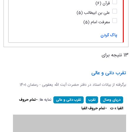
قرآن
(6)
علی بن ابیطالب
(5)
معرفت امام
(5)
پاک کردن
13 نتیجه برای
تقرب دانی و عالی
برگرفته از بیانات استاد در دفتر حضرت آیت الله یعقوبی - رمضان 1401
نمایه ها:
-تمام حروف
دریای وصال
تقرب
تقرب دانی و عالی
الفبا » ت
-تمام حروف الفبا