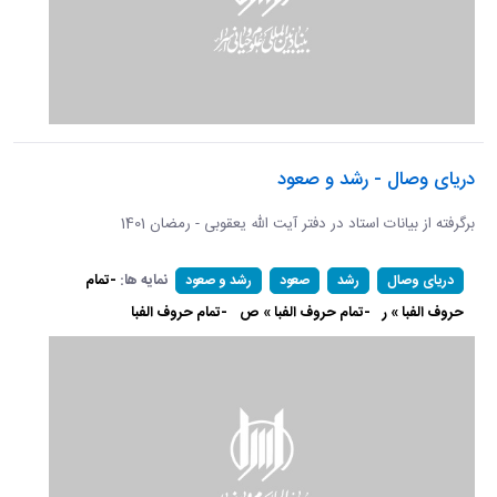
دریای وصال - رشد و صعود
برگرفته از بیانات استاد در دفتر آیت الله یعقوبی - رمضان 1401
نمایه ها:
-تمام
دریای وصال
رشد
صعود
رشد و صعود
حروف الفبا » ر
-تمام حروف الفبا » ص
-تمام حروف الفبا