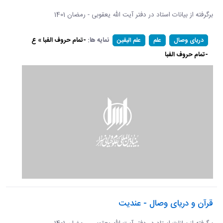
برگرفته از بیانات استاد در دفتر آیت الله یعقوبی - رمضان 1401
نمایه ها:
-تمام حروف الفبا » ع
دریای وصال
علم
علم الیقین
-تمام حروف الفبا
قرآن و دریای وصال - عندیت