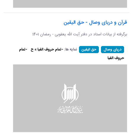
قرآن و دریای وصال - حق الیقین
برگرفته از بیانات استاد در دفتر آِیت الله یعقوبی - رمضان 1401
نمایه ها:
-تمام حروف الفبا » ح
-تمام
دریای وصال
حق الیقین
حروف الفبا