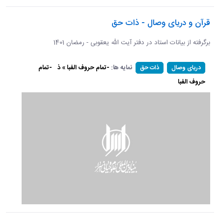
قرآن و دریای وصال - ذات حق
برگرفته از بیانات استاد در دفتر آیت الله یعقوبی - رمضان 1401
نمایه ها:
-تمام حروف الفبا » ذ
-تمام
دریای وصال
ذات حق
حروف الفبا