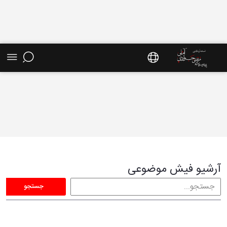
فیش موضوعی - سایت استاد مرتضی جوادی آملی
آرشیو فیش موضوعی
جستجو