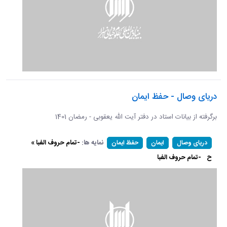
دریای وصال - حفظ ایمان
برگرفته از بیانات استاد در دفتر آیت الله یعقوبی - رمضان 1401
نمایه ها:
-تمام حروف الفبا »
دریای وصال
ایمان
حفظ ایمان
ح
-تمام حروف الفبا