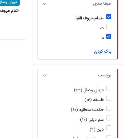
دریای وصال
طبقه بندی
-تمام حروف ال
-تمام حروف الفبا
ت
د
پاک کردن
برچسب
دریای وصال
(13)
فلسفه
(12)
حکمت متعالیه
(10)
علم دینی
(10)
دین
(9)