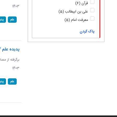
قرآن
(6)
1403
علی بن ابیطالب
(5)
علم
پدی
معرفت امام
(5)
پاک کردن
پدیده علم /
1403
علم
پدی