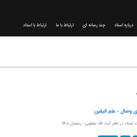
درباره استاد
چند رسانه ای
ارتباط با ما
ارتباط با استاد
ی وصال - علم الیقین
ات استاد در دفتر آیت الله یعقوبی - رمضان 1401