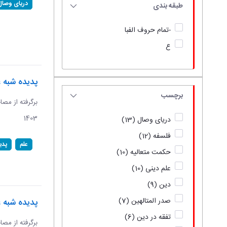
دریای وصال
طبقه بندی
-تمام حروف الفبا
ع
پدیده شبه ع
برچسب
1403
دریای وصال
(13)
فلسفه
(12)
علم
پدی
حکمت متعالیه
(10)
علم دینی
(10)
دین
(9)
صدر المتالهین
(7)
پدیده شبه 
تفقه در دین
(6)