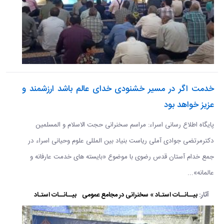
خدمت اگر در مسیر خشنودی خدای عالم باشد ارزشمند و
عزیز خواهد بود
پایگاه اطلاع رسانی اسراء: مراسم سخنرانی حجت الاسلام و المسلمین
دکترمرتضی جوادی آملی ریاست بنیاد بین المللی علوم وحیانی اسراء در
جمع خدام آستان قدس رضوی با موضوع «بایسته های خدمت عارفانه و
عالمانه»...
آثار:
بیــانــات استـاد » سخنرانی در مجامع عمومی
بیــانــات استـاد