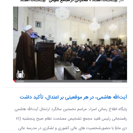
آثار:
بیــانــات استـاد » سخنرانی در مجامع عمومی
بیــانــات استـاد
آیت‌الله هاشمی، در هر موقعیتی بر اعتدال، تأکید داشت
پایگاه اطلاع رسانی اسراء: مراسم نخستین سالگرد ارتحال آیت‌الله هاشمی
رفسنجانی رئیس فقید مجمع تشخیص مصلحت نظام صبح پنجشنبه (21
دی ماه) با حضورشخصیت های عالی کشوری و لشکری در مدرسه عالی