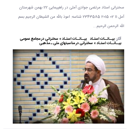
سخنرانی استاد مرتضی جوادی آملی در راهپیمایی 22 بهمن شهرستان
آمل 11 02 2015 2343585 شناسه: اعوذ بالله من الشيطان الرجيم بسم
الله الرحمن الرحيم...
آثار:
بیــانــات استـاد
بیــانــات استـاد » سخنرانی در مجامع عمومی
بیــانــات استـاد » سخنرانی در مناسبتهای ملی ـ مذهبی