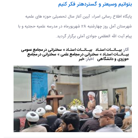
بتوانيم وسيع تر و گسترده تر فکر کنيم
پایگاه اطلاع رسانی اسراء: آیین آغاز سال تحصیلی حوزه های علمیه
شهرستان آمل روز چهارشنبه 28 شهریورماه در مدرسه علمیه حجتیه و با
پیام آیت الله العظمی جوادی آملی برگزار گردید.
آثار:
بیــانــات استـاد
بیــانــات استـاد » سخنرانی در مجامع عمومی
بیــانــات استـاد » سخنرانی در مجامع علمی » سخنرانی در مجامع
حوزوی و دانشگاهی
اخبار:
خبر