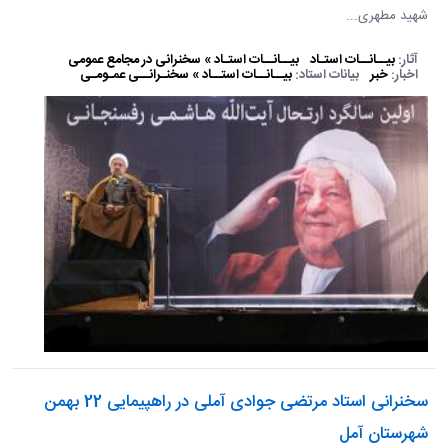
شهید مطهری...
آثار:
بیــانــات استـاد
بیــانــات استـاد » سخنرانی در مجامع عمومی
اخبار:
خبر
بیانات استاد:
بیــانــات استــاد » سخنـرانــی عمـومـی
سخنرانی استاد مرتضی جوادی آملی در راهپیمایی 22 بهمن
شهرستان آمل