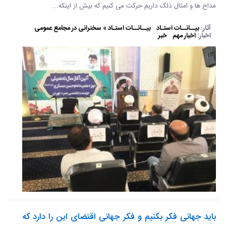
مداح ها و امثال ذلک داریم حرکت می کنیم که بیش از اینکه...
آثار:
بیــانــات استـاد
بیــانــات استـاد » سخنرانی در مجامع عمومی
اخبار:
اخبار مهم
خبر
بايد جهانی فکر بکنيم و فکر جهانی اقتضای اين را دارد که