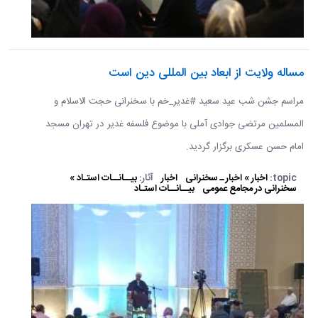
مساله ولایت از ابعاد بین المللی دین است
مراسم جشن شب عید سعید #غدیر_خم با سخنرانی حجت الاسلام و
المسلمین مرتضی جوادی آملی با موضوع فلسفه غدیر در تهران مسجد
امام حسن عسکری برگزار گردید.
topic:
اخبار » اخبار ـ سخنرانی
اخبار
آثار:
بیــانــات استـاد »
سخنرانی در مجامع عمومی
بیــانــات استـاد