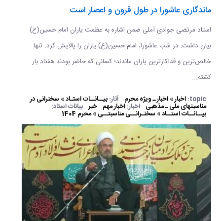
ماندگاری عاشورا در طول قرون و اعصار است
استاد مرتضی جوادی آملی ضمن اشاره به عظمت یاران امام حسین(ع)
بیان داشت: در شب عاشورا، امام حسین(ع) یاران را پالایش کرد. تنها
خالص‌ترین و فداکارترین یاران ماندند؛ کسانی که حاضر بودند هفتاد بار
کشته...
topic:
اخبار » اخبار ـ ویژه محرم
آثار:
بیــانــات استـاد » سخنرانی در
مناسبتهای ملی ـ مذهبی
اخبار:
اخبار مهم
خبر
بیانات استاد:
بیــانــات استــاد » سخنـرانــی مناسبتــی » محرم 1404