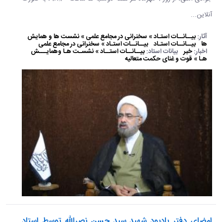
آنلاین...
آثار:
بیــانــات استـاد » سخنرانی در مجامع علمی » نشست ها و همایش
ها
بیــانــات استـاد
بیــانــات استـاد » سخنرانی در مجامع علمی
اخبار:
خبر
بیانات استاد:
بیــانــات استــاد » نشسـت هـا وهمایـــش
هـا » قوت و غنای حکمت متعالیه
امضای دفتر یادبود شهید سید حسن نصرالله توسط استاد