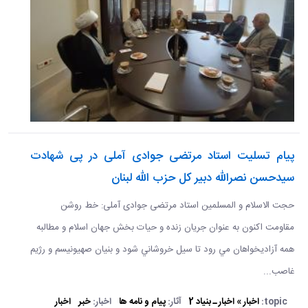
پیام تسلیت استاد مرتضی جوادی آملی در پی شهادت
سیدحسن نصرالله دبیر کل حزب الله لبنان
حجت الاسلام و المسلمین استاد مرتضی جوادی آملی: خط روشن
مقاومت اكنون به عنوان جريان زنده و حيات بخش جهان اسلام و مطالبه
همه آزاديخواهان مي رود تا سيل خروشاني شود و بنيان صهيونيسم و رژيم
غاصب...
topic:
اخبار » اخبار ـ بنیاد 2
آثار:
پیام و نامه ها
اخبار:
خبر
اخبار