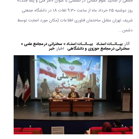
جمعی از اساتید علوم انسانی در نشستی با عنوان «امر ملی و پسا جنگ»
روز دوشنبه 25 خرداد ماه از ساعت 9:30 لغات 18 در دانشگاه صنعتی
شریف تهران مقابل ساختمان فناوری اطلاعات (مکان مورد اصابت توسط
دشمن...
آثار:
بیــانــات استـاد
بیــانــات استـاد » سخنرانی در مجامع علمی »
سخنرانی در مجامع حوزوی و دانشگاهی
اخبار:
خبر