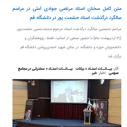
متن کامل سخنان استاد مرتضی جوادی آملی در مراسم
سالگرد درگذشت استاد حشمت پور در دانشگاه قم
مراسم نخستین سالگرد درگذشت استاد مرحوم محمدحسین حشمت‌پور
(21 اردیبهشت ماه) با حضور جمعی از اساتید، فضلا، پژوهشگران و
دانشجویان حوزه و دانشگاه، در سالن شهید احمدی‌روشن دانشگاه قم
برگزار شد.
آثار:
بیــانــات استـاد » بیانات
بیــانــات استـاد » سخنرانی در مجامع
عمومی
اخبار:
خبر