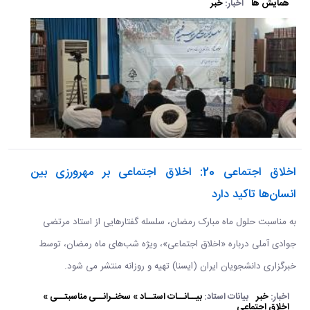
همایش ها
اخبار:
خبر
اخلاق اجتماعی 20: اخلاق اجتماعی بر مهرورزی بین
انسان‌ها تاکید دارد
به مناسبت حلول ماه مبارک رمضان، سلسله گفتارهایی از استاد مرتضی
جوادی آملی درباره «اخلاق اجتماعی»، ویژه شب‌های ماه رمضان، توسط
خبرگزاری دانشجویان ایران (ایسنا) تهیه و روزانه منتشر می شود.
اخبار:
خبر
بیانات استاد:
بیــانــات استــاد » سخنـرانــی مناسبتــی »
اخلاق اجتماعی