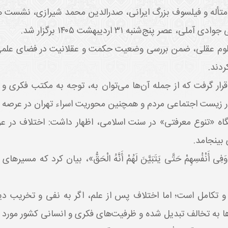
متأله و فیلسوف بزرگ ایرانی،
صدرالدین محمد شیرازی
، نشست هم
 جوادی آملی
، عصر پنج‌شنبه ۳۱ اردیبهشت ۱۴۰۵ برگزار شد.
لوم عقلی، ضمن بررسی وضعیت حکمت و عقلانیت در فضای علمی
دند.
ار گرفت که از جمله آن‌ها می‌توان به، توجه به مکتب فکری و 
 زیست اجتماعی مردم و همچنین محوریت اسراء تهران در عرصه فلس
گاه «تنوع معرفتی» در سنت اسلامی، اظهار داشت: اختلاف در 
بینجامد.
ْآفَاقِ وَفِی أَنْفُسِهِمْ حَتَّی یَتَبَیَّنَ لَهُمْ أَنَّهُ الْحَقُّ»، بیان
و تکامل است؛ اما اختلاف پس از علم، اگر به نفی و تخریب دیگ
 به تخالف تبدیل شده و ظرفیت‌های فکری و انسانی کشور مورد غف