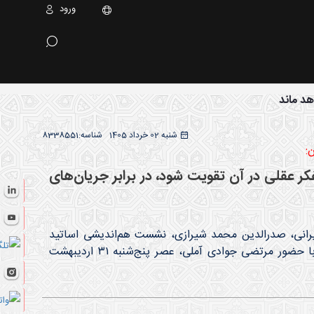
ورود
هد ماند
شنبه 02 خرداد 1405
شناسه:
8338551
:
ر عقلی در آن تقویت شود، در برابر جریان‌های
ایرانی، صدرالدین محمد شیرازی، نشست هم‌اندیشی اساتید
فلسفه و علوم عقلی مدرسه امام حسن عسکری(ع) هروی و مؤسسه اسراء تهران، با حضور مرتضی جوادی آملی، عصر پنج‌شنبه ۳۱ اردیبهشت