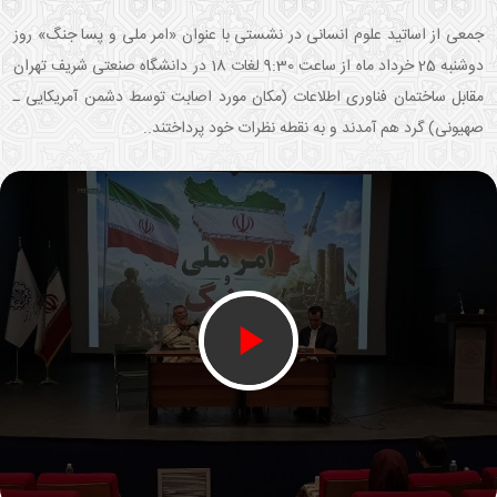
جمعی از اساتید علوم انسانی در نشستی با عنوان «امر ملی و پسا جنگ» روز
دوشنبه 25 خرداد ماه از ساعت 9:30 لغات 18 در دانشگاه صنعتی شریف تهران
مقابل ساختمان فناوری اطلاعات (مکان مورد اصابت توسط دشمن آمریکایی ـ
صهیونی) گرد هم آمدند و به نقطه نظرات خود پرداختند..