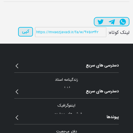
کپی
لینک کوتاه:
دسترسی های سریع
زندگینامه استاد
اخبار
دسترسی های سریع
مقالات و یادداشت
بیانات
اینفوگرافیک
پیام ها و نامه ها
فیش های موضوعی
پیوندها
گزارش تصویری
آرشیو ویدئو
دفتر مرجعیت