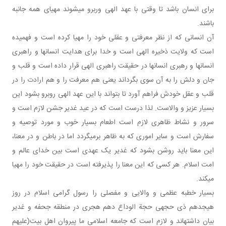
برای انسان باشد تا وقتی با عهد الهی وربرو می شوند مهیای همه جانبه
باشند.
آن انسانی که از نظر معرفتی و عقلی خود را مهیا کرده است و فهمیده
است که ولایت ذخیره الهی است و خدا برای هدایت انسان ها و راهبری
انسان ها و رهبری انسان ها در حقیقت راهبری الهی قرار داده است و قلب و
جان و دلش را به آن سوی بگرداند یعنی هم معرفت را و هم ارادت را در
قلب و عقل خودش فراهم آورد تا بتواند با این عهد الهی روبرو بشود این
بسیار عزیز و والاست. لذا درست است که در عید غدیر جشن لازم است و
سرور و نشاط ظاهری لازم است اطعام بسیار خوب و مورد توصیه و
سفارش است و سایر اموری که به ظاهر برمی گردد اما در باطن و در معنا،
این معنا باید روشن بشود که غدیر یک عهدی است بین خدای عالم و
امت اسلام. هر کسی که این معنا را پذیرفته است در حقیقت خود را مهیا
می کند.
بسیار خطبه عظمی و والایی و مفصلی را رسول گرامی اسلام در روز
هیجدهم ذی حجه ی حجة الوداع دهم هجری در منطقه جحفه و غدیر
بیان داشته اند و لازم است که جامعه اسلامی ما پیروان اهل بیت(علیهم