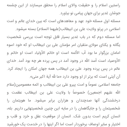
راستین اسلام را و حقیقت والای اسلام را محقق می سازند از این چشمه
جوشان غدیر برای جهان پیامی نو بیاورد.
مسئله اول مسئله خود عهد و معاهده ای است که بین خدای عالم و امت
اسلامی در پرتو ولایت علی بن ابیطالب(علیهما السلام) بسته می شود.
اما مسئله دوم که در باب غدیر بسیار قابل توجه است بررسی شخصیت
یگانه و یکتای مولای متقیان امر مؤمنان علی بن ابیطالب او که خود اسوه
امامان بزرگوار ما بود أب الأئمه است او خاتم الأولیاء است او خاتم و
الأوصیاء است أسد الله در وجود آمد در پس پرده هر چه بود آمد. خدای
عالم در پسِ پرده وجود علی بن ابیطالب همه جهان امکان را ایجاد کرد.
آن آیتی است که برتر از او وجود دارد «ما لله آیة اکبر منی».
جامعه اسلامی عموماً و امت پیرو علی بن ابیطالب و ائمه معصومین(سلام
الله علیهم اجمعین) خصوصاً با ولایت علی بن ابیطالب عظمت و
درخشندگی آنها صدچندان و هزاران برابر می شود. ما هویتمان را
شخصیتمان را و جایگاهمان را در سایه این چنین شخصیت هایی داریم. بله،
انسان کریم است بدون شک. انسان از موقعیت عقل و خرَد و قلب و
اختیار و سایر اوصاف برخوردار است اما اگر اینها را در خدمت یک خورشید