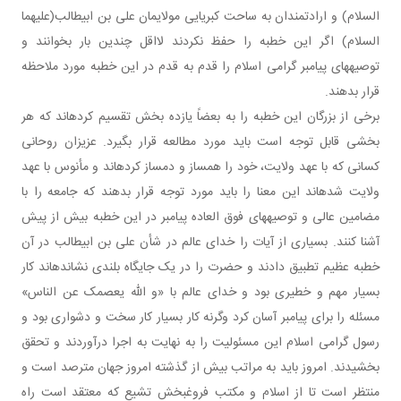
السلام) و ارادتمندان به ساحت کبریایی مولایمان علی بن ابیطالب(علیهما
السلام) اگر این خطبه را حفظ نکردند لااقل چندین بار بخوانند و
توصیه های پیامبر گرامی اسلام را قدم به قدم در این خطبه مورد ملاحظه
قرار بدهند.
برخی از بزرگان این خطبه را به بعضاً یازده بخش تقسیم کرده اند که هر
بخشی قابل توجه است باید مورد مطالعه قرار بگیرد. عزیزان روحانی
کسانی که با عهد ولایت، خود را همساز و دمساز کرده اند و مأنوس با عهد
ولایت شده اند این معنا را باید مورد توجه قرار بدهند که جامعه را با
مضامین عالی و توصیه های فوق العاده پیامبر در این خطبه بیش از پیش
آشنا کنند. بسیاری از آیات را خدای عالم در شأن علی بن ابیطالب در آن
خطبه عظیم تطبیق دادند و حضرت را در یک جایگاه بلندی نشانده اند کار
بسیار مهم و خطیری بود و خدای عالم با «و الله یعصمک عن الناس»
مسئله را برای پیامبر آسان کرد وگرنه کار بسیار کار سخت و دشواری بود و
رسول گرامی اسلام این مسئولیت را به نهایت به اجرا درآوردند و تحقق
بخشیدند. امروز باید به مراتب بیش از گذشته امروز جهان مترصد است و
منتظر است تا از اسلام و مکتب فروغ بخش تشیع که معتقد است راه