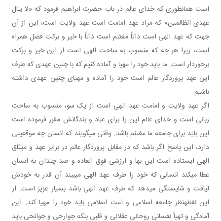
است همان طوری که خدای عالم در باب حضرت ابراهیم فرمود که «لا ینال
عهدی الظالمین» که مراد عهد امامت است عهد ولایت است، این از آن
جهت که عهد الهی است ذاتاً مغتنم است ذاتاً با خیر و برکت فضل همراه
است، زیرا هر چه که منسوب به ساحت الهی است از این خیر و برکت
برخوردار است. ما باید خود را مهیا و آماده کنیم که با چنین عهدی که طرف
این عهد پروردگار عالم است خود را آماده و مهیای چنین عهدی داشته
باشیم.
اگر عهد ولایت و امامت عهد الهی است از یک سو، منسوب به ساحت
ربانی است و خدای عالم این را برای عباد و بندگانش مقرر فرموده است
این باید برای جامعه ما مغتنم باشد. وقتی می گویند که انسان چه موقعیتی
دارد، این پاسخ اگر باشد که در مقابل پروردگار عالم در برابر عهد و میثاق
الهی ایستاده است این بها و ارزشی فوق العاده و صد چندان به انسان
عطا می کند انسانی که خود را طرف عهد الهی می بیند آن قدر به خودش
لیاقت و شایستگی می دهد که طرف عهد الهی باشد بسیار عزیز است. از
این نقطه نظر جامعه اسلامی و امت اسلامی باید خود را مهیا کند. این
آمادگی و تهیأ نفسانی روحانی عقلانی و قلبی بلکه جوارحی و جوانحی باید