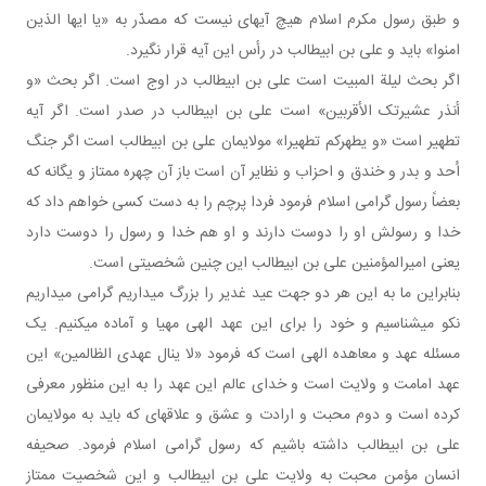
و طبق رسول مکرم اسلام هیچ آیه ای نیست که مصدّر به «یا ایها الذین
امنوا» باید و علی بن ابیطالب در رأس این آیه قرار نگیرد.
اگر بحث لیلة المبیت است علی بن ابیطالب در اوج است. اگر بحث «و
أنذر عشیرتک الأقربین» است علی بن ابیطالب در صدر است. اگر آیه
تطهیر است «و یطهرکم تطهیرا» مولایمان علی بن ابیطالب است اگر جنگ
اُحد و بدر و خندق و احزاب و نظایر آن است باز آن چهره ممتاز و یگانه که
بعضاً رسول گرامی اسلام فرمود فردا پرچم را به دست کسی خواهم داد که
خدا و رسولش او را دوست دارند و او هم خدا و رسول را دوست دارد
یعنی امیرالمؤمنین علی بن ابیطالب این چنین شخصیتی است.
بنابراین ما به این هر دو جهت عید غدیر را بزرگ می داریم گرامی می داریم
نکو می شناسیم و خود را برای این عهد الهی مهیا و آماده می کنیم. یک
مسئله عهد و معاهده الهی است که فرمود «لا ینال عهدی الظالمین» این
عهد امامت و ولایت است و خدای عالم این عهد را به این منظور معرفی
کرده است و دوم محبت و ارادت و عشق و علاقه ای که باید به مولایمان
علی بن ابیطالب داشته باشیم که رسول گرامی اسلام فرمود. صحیفه
انسان مؤمن محبت به ولایت علی بن ابیطالب و این شخصیت ممتاز