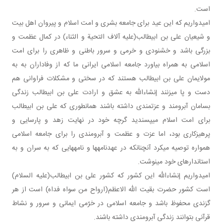
است.
امیدواریم که این عید برای جامعه بشری و امت اسلام و پیروان اهل بیت
و شیعیان علی بن ابیطالب(علیه آلاف التحیة و الثناء) در کمال عظمت و
بزرگی باشد و خشنودی و خرمی و سرور باطنی و ظاهری را برای امت
اسلامی به همراه بیاورد جامعه اسلامی ایرانی ما که از وفاداران به به
مولایمان علی بن ابیطالب هستند که در سختی و مشکلات فراوانی هم
دست و پا می زنند إن شاءالله به عشق و ارادت علی بن ابیطالب زندگی
بسامان آبرومند و عزتمندی داشته باشند همان طوری که علی بن ابیطالب
برای امت اسلام می پسندید گرچه خود در نهایت زهد و پارسایی و
پرهیزکاری بود، اما عزت و عظمت و آبرومندی را برای جامعه اسلامی
همواره توصیه می کرد آن چنان که در عهدنامه ها و نامه هایی که به سران و به
استان دار های خود می نوشت.
امیدواریم إن شاءالله این کشور که کشور علی بن ابیطالب(علیه السلام)
است کشور حضرت بقیت الله الاعظم(ارواح من سواه فداه) است از هر
گزندی محفوظ باشد و جامعه اسلامی در خرّمی ایمانی و سرور و نشاط
قرآنی بتوانند زندگی آبرومندی داشته باشند.