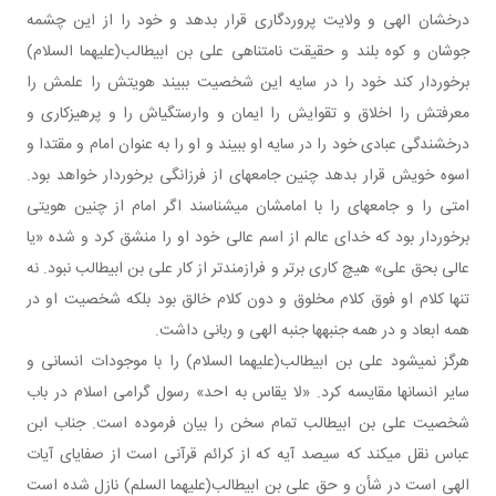
درخشان الهی و ولایت پروردگاری قرار بدهد و خود را از این چشمه
جوشان و کوه بلند و حقیقت نامتناهی علی بن ابیطالب(علیهما السلام)
برخوردار کند خود را در سایه این شخصیت ببیند هویتش را علمش را
معرفتش را اخلاق و تقوایش را ایمان و وارستگی اش را و پرهیزکاری و
درخشندگی عبادی خود را در سایه او ببیند و او را به عنوان امام و مقتدا و
اسوه خویش قرار بدهد چنین جامعه ای از فرزانگی برخوردار خواهد بود.
امتی را و جامعه ای را با امامشان می شناسند اگر امام از چنین هویتی
برخوردار بود که خدای عالم از اسم عالی خود او را منشق کرد و شده «یا
عالی بحق علی» هیچ کاری برتر و فرازمندتر از کار علی بن ابیطالب نبود. نه
تنها کلام او فوق کلام مخلوق و دون کلام خالق بود بلکه شخصیت او در
همه ابعاد و در همه جنبه ها جنبه الهی و ربانی داشت.
هرگز نمی شود علی بن ابیطالب(علیهما السلام) را با موجودات انسانی و
سایر انسان ها مقایسه کرد. «لا یقاس به احد» رسول گرامی اسلام در باب
شخصیت علی بن ابیطالب تمام سخن را بیان فرموده است. جناب ابن
عباس نقل می کند که سیصد آیه که از کرائم قرآنی است از صفایای آیات
الهی است در شأن و حق علی بن ابیطالب(علیهما السلم) نازل شده است