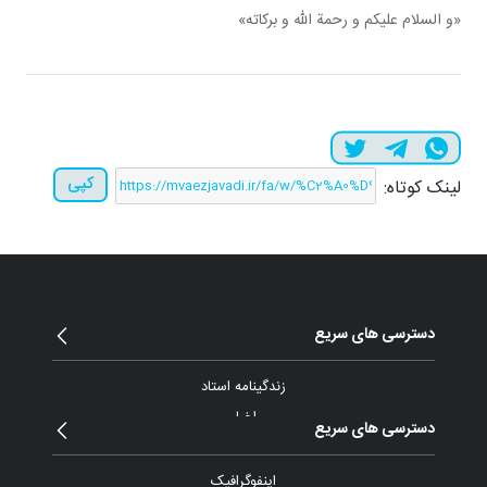
«و السلام علیکم و رحمة الله و برکاته»
کپی
لینک کوتاه:
دسترسی های سریع
زندگینامه استاد
اخبار
دسترسی های سریع
مقالات و یادداشت
بیانات
اینفوگرافیک