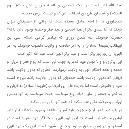
عید الله اکبر است بر امت اسلامی و قاطبه پیروان اهل بیت(علیهم
السلام) و شیعیان علی بن ابیطالب تبریک و تهنیت عرض می کنیم.
همان طوری که از امام صادق رسیده است که وقتی از حضرتش سؤال
کردند که آیا عیدی برتر از عید اضحی و عید فطر و جمعه وجود دارد یا نه؟
حضرت فرمودند بله همان روزی که پیامبر گرامی اسلام علی بن
ابیطالب(علیهما السلام) را به امر خلافت و ولایت منصوب فرمودند به امر
الهی، آن روز روز برتر است و عید برتر الهی است عید الله اکبر است.
این برتری و والا بودن عید غدیر به جهت آن است که روح فطر و قربان و
جمعه و همه احکام الهی به ولایت برمی گردد. فطری که بدون ولایت باشد
قربانی که بدون ولایت باشد جمعه ای که بدون ولایت باشد بی روح است
سرد و خاموش است اما ولایت علی بن ابیطالب(علیهما السلام) به قربان و
به فطر و جمعه و سایر اعیاد روح می بخشد حیات می بخشد به آنها تابشی
نورانی و درخشندگی عطا می کند که همه آنها را روشن می کند.
در باب عید غدیر از چند جهت باید امر را مطالعه و مورد ملاحظه قرار داد.
اولین مسئله این است که این عهد الهی است اگر عهد معهود است در
آسمان ها و در زمین میثاق موعود و جمع مشهود است این یک عهد الهی