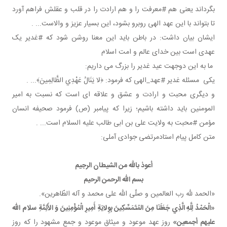
بگرداند یعنی هم #معرفت را و هم ارادت را در قلب و عقلش فراهم آورد
تا بتواند با این عهد الهی روبرو بشود، این بسیار عزیز و والاست... .
ایشان بیان داشت: در باطن باید این معنا روشن شود که #غدیر یک
عهدی است بین خدای عالم و امت اسلام
ما به این دوجهت عید غدیر را بزرگ می داریم:
یکی مسئله غدیر #عهد_الهی که فرمود: ﴿لا يَنَالُ عَهْدِي الظَّالِمِينَ﴾... .
و دیگری محبت و ارادت و عشق و علاقه ای است که نسبت به امیر
المومنین باید داشته باشیم؛ زیرا که پیامبر (ص) فرمود صحیفه انسان
مؤمن #محبت به ولایت علی بن ابی طالب علیه السلام است... .
متن کامل پیام استادمرتضی جوادی آملی:
أعوذ بالله من الشیطان الرجیم
بسم الله الرحمن الرحیم
«الحمد لله رب العالمین و صلّی الله علی محمد و آله الطّاهرین».
«الْحَمْدُ لِلَّهِ الَّذِي جَعَلَنَا مِنَ المُتَمَسِّكِينَ‏ بِوِلايَةِ أَمِيرِ الْمُؤْمِنِينَ وَ الأَئِمَّةِ سلام الله
علیهم أجمعین»
روز عهد موعود و میثاق موعود و جمع مشهود را که روز