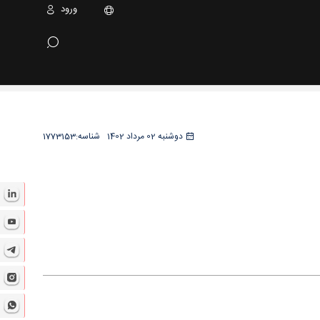
ورود
دوشنبه 02 مرداد 1402
شناسه:
1773153