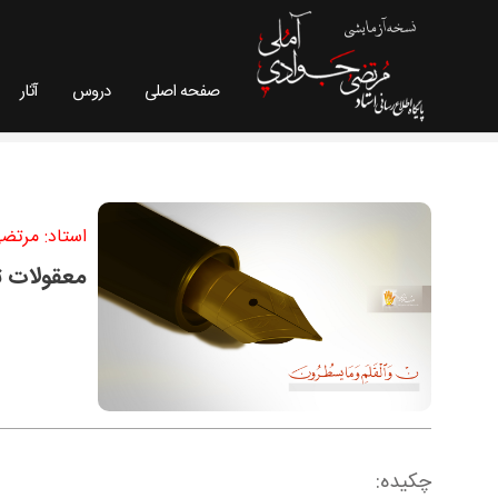
صفحه اصلی
دروس
آثار
معقولات ثانی در اندیشه حکماء - سایت استاد مرتض
استاد: مرتض
معقولات ث
چکیده: