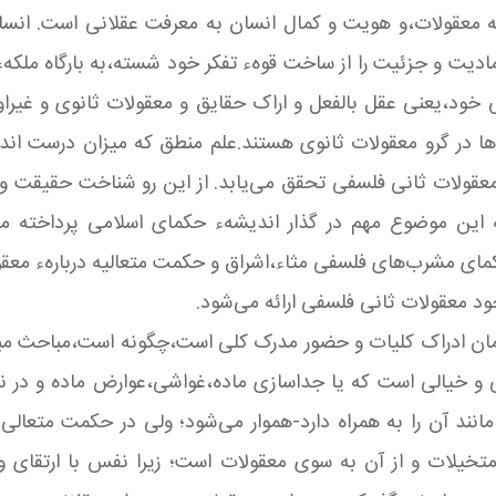
معقولات،و هویت و کمال انسان به معرفت‌ عقلانی است. انسان
یت و جزئیت را از ساخت قوهء تفکر خود شسته،به بارگاه ملکهء عق
 خود،یعنی‌ عقل بالفعل و اراک حقایق و معقولات ثانوی و غیرا
‌ها در گرو معقولات ثانوی هستند.علم منطق که میزان درست ان
عقولات ثانی فلسفی تحقق می‌یابد. از این رو شناخت حقیقت و 
ه این موضوع مهم در گذار اندیشهء حکمای اسلامی پرداخته م
مای مشرب‌های فلسفی مثاء،اشراق و حکمت متعالیه دربارهء معقول
ود معقولات‌ ثانی فلسفی ارائه می‌شود.
 همان ادراک کلیات و حضور مدرک کلی است،چگونه‌ است،مباحث
 و خیالی است که یا جداسازی ماده،غواشی،عوارض ماده و در 
ند آن را به همراه دارد-هموار می‌شود؛ ولی در حکمت متعالی و ا
یلات و از آن به سوی معقولات است؛ زیرا نفس با ارتقای وجو