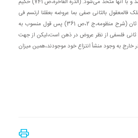
خیال،که‌ متخیلات در آن مقطع وجود دارند،رسیده و از آن مرحله نیز گذر کرده،به وادی معقولات‌ و وجودات عقلانی می‌رسد و با آنها متحد می‌شود. (الدرة الفاخرة،ص 741) حکیم
ک فالمعقول بالثانی صفی‌ بما عروضه بعقلنا ارتسم‌ فی
العین أو فیه اتصافه رسم‌ فالمنطقی الأول کالمعرف‌ ثانیهما مصطلح للفلسفی‌ فمثل شیئیة او إمکان‌ معقول ثان جا بمعنی ثان (شرح منظومه،ج 2،ص 361) پس قول منسوب به
ثانی فلسفی از نظر عروض در ذهن‌ است،لیکن از جهت
ر خارج به وجود منشأ انتزاع خود موجودند،همین میزان