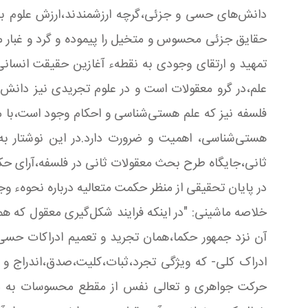
دانش‌های حسی و جزئی،گرچه ارزشمندند،ارزش علوم به 
حقایق جزئی محسوس و متخیل را پیموده و گرد و غبار ماد
تمهید و ارتقای وجودی به نقطهء آغازین حقیقت انسانی
علم،در گرو معقولات است و در علوم تجریدی نیز دانش
فلسفه نیز که علم هستی‌شناسی و احکام وجود است،با م
هستی‌شناسی، اهمیت و ضرورت دارد.در این نوشتار ب
ثانی،جایگاه طرح بحث معقولات ثانی در فلسفه،آرای‌ حک
در پایان تحقیقی از منظر حکمت متعالیه درباره نحوهء وج
خلاصه ماشینی: "در اینکه فرایند شکل‌گیری معقول که
آن نزد جمهور حکما،همان تجرید و تعمیم ادراکات حسی
ادراک کلی- که ویژگی تجرد،ثبات،کلیت،صدق،اندراج و مان
حرکت‌ جواهری و تعالی نفس از مقطع محسوسات به متخ