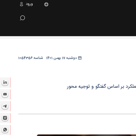
ورود
دوشنبه 17 بهمن 1401
شناسه:
1054356
لکرد بر اساس گفتگو و توجیه محور