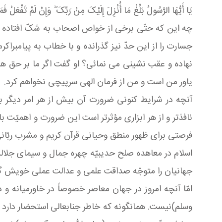
یَا أَیُّهَا الرَّسُولُ بَلِّغْ مَا أُنْزِلَ إِلَیْکَ مِنْ رَبِّکَ ۖ وَإِنْ لَمْ تَفْعَلْ فَ
چه این که حتّى برخى از خواص اصحاب به شکّ افتاده و ا
جسارت را از این حدّ نیز گذرانده و با خطاب به پیامبراکر
نهاده و عقب نشینى مى نمائى؟ او گفت اگر ما بر حق هست
یاور من است و من از فرمان الهى سرپیچى نخواهم کرد.
آنچه در شرایط کنونى ضرورت آن بیش از هر امر دیگر 
نافذتر و از هر ابزارى مؤثرتر است این ضرورت و اهمیّت ب
فرصتى براى ظهور منطق وحیانى قرآن کریم و مشرب ربّان
اسلام در معاهده صلح حدیبیّه چهره جمال و سیماى جلالش 
جهانیان را متوجّه صداقت علمى و عدالت عملى خویش گر
امّا آنچه امروز در جهان معاصر خصوصاً در خاورمیانه و
وسلم)نیست. همانگونه که خاطر جنابعالى استحضار دارد پا