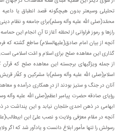
از سوى دیگر این قضیّه مبناى همه معاهدات در جهان اسل
تحلیلى وسیعتر بدون هیچگونه قصد انطباق یا داعیه 
محمّد(صلی الله علیه وآله وسلم)براى جامعه و نظام دینى
رازها و رموز فراوانی از لحظه آغاز تا آنِ انجام این حما
آنچه از بیان امام صادق(علیهالسلام) ساطع گشته که فرمو
گذارى این معاهده صلح براى اسلام و امّت اسلامى است.
از جمله ویژگیهاى برجسته این معاهده صلح که قرآن کری
اسلام(صلی الله علیه وآله وسلم)با مشرکین و کفّار قر
آنان در جنگ و ستیز بودند از درِ همکارى درآمده و معاهد
رؤیاى صادقه حضرت پیامبر اعظم(صلی الله علیه وآله وسلم
ابهامى در ذهن احدى خلجان نیابد و این پنداشت در ذهن
آنچه در مقام معرّفى ولایت و نصب علىّ ابن ابیطالب(علی
رسولش را تنها مأمور ابلاغ دانست و یادآور شد که اگر ول