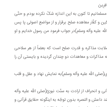
افِرِینَ
لمانیم تا کنون به این اندازه شکّ نکرده بودم و حتّى
رکین و کفّار معاهده صلح برقرار و از مواضع اصولی پا پس
له علیه وآله وسلم)در جواب فرمود من رسول خدایم و او
لابت مذاکره و قدرت صلح است که بعضاً از هر سلاحى
أله مذاکرات و معاهدات دو چندان گردیده و بایستی آن را
ی(صلی الله علیه وآله وسلم)به نمایش نهاد و عقل و قلب
و انحراف از ارادت به سنّت نبوىّ(صلی الله علیه وآله
د داعش و النصره بدون توجّه به اینگونه حقایق قرآنی و