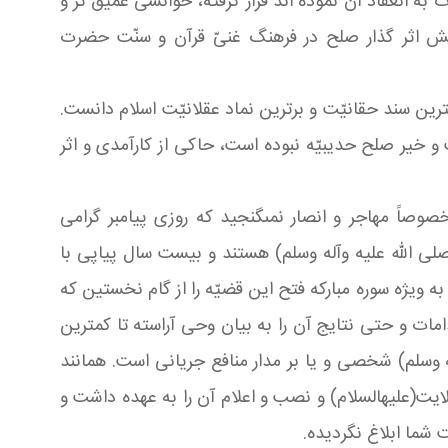
ه انعقاد آن نموده اند قرار گرفته، خوانشى عمیق تر و
قش اثر گذار صلح در فرهنگ غنىّ قرآن و سنّت حضرت
گترین سند حقانیّت و برترین نماد عقلانیّت اسلام دانست.
 و خیر صلح حدیبیّه نبوده است، حاکى از کارآمدى و اثر
صوصاً مهاجر و انصار نمىگنجید که روزى پیامبر گرامى
لی الله علیه وآله وسلم) هستند و بیست سال پیاپى با
ه ویژه سوره مبارکه فتح این قضیّه را از گام نخستین که
امات و حتی نتایج آن را به بیان وحى آراسته تا کمترین
 وسلم) شخصى و یا بر مدار منافع جریانى است. همانند
لایت(علیهالسلام) و نصب و اعلام آن را به عهده داشت و
 شما ابلاغ نگردیده.