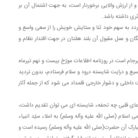
 از ارزش والایى برخوردار است، به جهت اشتمال آن بر
رى داشته باشد.
ردد به سهم خود ثنا و ستایش خویش را از سعى واسع و
ان و عمل مقبول آن بلند همّتان در جهت اقتدار نظام و
رجام است در روزنامه اطلاعات مورّخ بیست و نهم تیرماه
وسیع و درایت شایسته درود و سلام فرستادم، بدون تردید
 داخلى و دشوار خارجى قلمداد مى شود که از جمله آثار
 و دعاى قلبى چه تحفهء شایسته اى مى توان تقدیم داشت،
لام (صلی الله علیه وآله وسلم) به املاء سیّد انبیاء
مبارک آن حضرت(صلی الله علیه وآله وسلم) رسیده است و