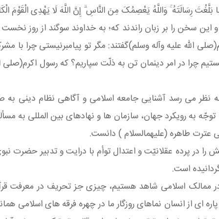
مَا بَلَّغْتَ رِسَالَتَهُ ۚ وَاللَّهُ یَعْصِمُکَ مِنَ النَّاسِ ۗ إِنَّ اللَّهَ لَا یَهْدِی الْقَوْمَ الْکَ
ین سخن را بر زبان راندند که؛ به خداوند سوگند از روز نخست مس
م(صلی الله علیه وآله وسلم)گفتند: مگر تو پیامبرنیستى چرا با مش
یم چرا در امر دینمان تن به ذلّت سپاریم؟ که رسول اکرم(صلی ال
به نظر مى رسد آشنایی جامعه اسلامى و آگاهى نظام دینى به ص
ا توجّه به رویکرد جهان، سازمان ها و نهادهای بین المللی به مس
ی عترت طاهره (علیهمالسلام ) دانست.
را در پرده عقلانیّت و اعتدال توأم با درایت و تدبیر حضرت نبو
دانیده است.
 در ممالک اسلامى شاهد هستیم، چیزى جز تحریف در معرفت قرآنی 
ره اى از انسان نماهاى روزگار ما در چهره فرقه هاى اسلامى همانن