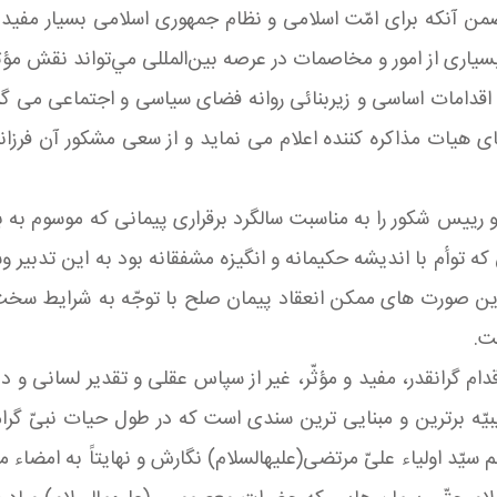
 آنکه براى امّت اسلامى و نظام جمهورى اسلامى بسیار مفید و
یارى از امور و مخاصمات در عرصه بین‌المللى مي‌تواند نقش مؤث
 اقدامات اساسى و زیربنائى روانه فضاى سیاسى و اجتماعی مى گ
 هیات مذاکره کننده اعلام مى نماید و از سعى مشکور آن فرزانگ
و رییس شکور را به مناسبت سالگرد برقرارى پیمانی که موسوم به ب
 توأم با اندیشه حکیمانه و انگیزه مشفقانه بود به این تدبیر 
ترین صورت هاى ممکن انعقاد پیمان صلح با توجّه به شرایط سخت
ت.
اقدام گرانقدر، مفید و مؤثّر، غیر از سپاس عقلى و تقدیر لسانى
برترین و مبنایى ترین سندى است که در طول حیات نبىّ گرامى اس
یّد اولیاء علىّ مرتضى(علیهالسلام) نگارش و نهایتاً به امضاء 