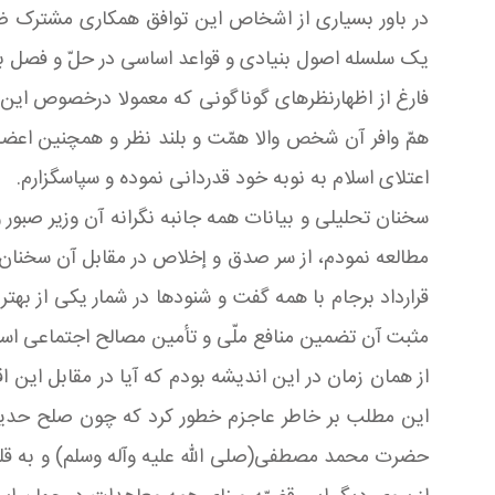
در باور بسیارى از اشخاص این توافق همکارى مشترک ضمن
یک سلسله اصول بنیادى و قواعد اساسى در حلّ و فصل بس
فارغ از اظهارنظرهاى گوناگونى که معمولا درخصوص این
همّ وافر آن شخص والا همّت و بلند نظر و همچنین اعضای
اعتلاى اسلام به نوبه خود قدردانى نموده و سپاسگزارم.
سخنان تحلیلى و بیانات همه جانبه نگرانه آن وزیر صبور 
مطالعه نمودم، از سر صدق و إخلاص در مقابل آن سخنان که
قرارداد برجام با همه گفت و شنودها در شمار یکى از به
مثبت آن تضمین منافع ملّى و تأمین مصالح اجتماعى اس
از همان زمان در این اندیشه بودم که آیا در مقابل این 
این مطلب بر خاطر عاجزم خطور کرد که چون صلح حدیبیّه 
حضرت محمد مصطفى(صلی الله علیه وآله وسلم) و به قلم س