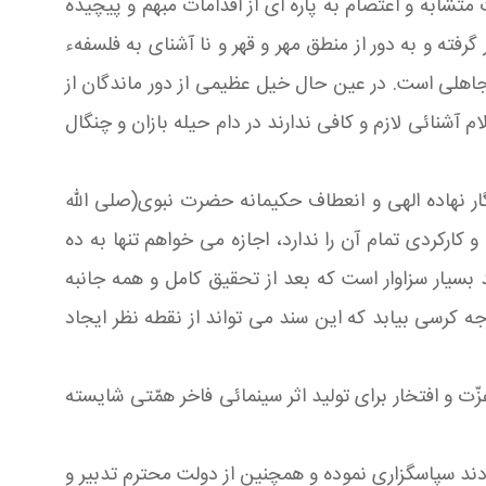
شابه و اعتصام به پاره اى از اقدامات مبهم و پیچیده
رفته و به دور از منطق مهر و قهر و نا آشناى به فلسفهء
جاهلى است. در عین حال خیل عظیمى از دور ماندگان از
 آشنائى لازم و کافى ندارند در دام حیله بازان و چنگال
ر نهاده الهى و انعطاف حکیمانه حضرت نبوی(صلی الله
کارکردى تمام آن را ندارد، اجازه مى خواهم تنها به ده
بسیار سزاوار است که بعد از تحقیق کامل و همه جانبه
ه کرسى بیابد که این سند می تواند از نقطه نظر ایجاد
ت و افتخار براى تولید اثر سینمائى فاخر همّتى شایسته
دند سپاسگزارى نموده و همچنین از دولت محترم تدبیر و