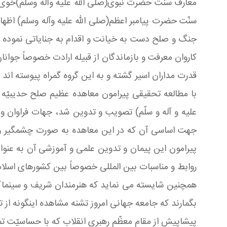
معارف سنّت حضرت نبوی(صلی الله علیه وآله وسلم)خوى ت
سنّت حضرت پیامبر اعظم(صلی الله علیه وآله وسلم) اظهار 
جنگ و صلح دست به خیانت و اقدام به جنایاتى نموده و 
کاروان معرفت و بازماندگان از قبیله ارادت خصوصاً جوانا
قدرت مداران اسیر گشته و به این گروه گمراه پیوسته ا
با مطالعه تحقیقى پیرامون معاهده عظیم صلح حدیبیّه 
علیه و آله و سلّم) تصویب و تدوین شد، جهات فراوان و ع
جهت اساسى آن که در این معاهده به صورت چشمگیر و نما
پیرامون این پیمان و تدوین علمى و آموزشى آن به عنوان
روابط و مناسبات بین المللی خصوصاً بین کشورهاى اسلام
همچنین شایسته مى نماید که هنرمندان شریف و سینماگران 
بگمارند که جامعه جهانی امروز تشنه مشاهده اینگونه از 
پیشاپیش از مقام معظّم رهبری انقلاب که با حساسیّت تم