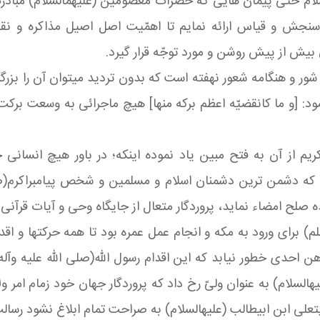
ام حتّى پیمان هایى که حضرات معصومین (علیهمالسلام) مبادرت ب
سنجش و قیاس ارائه نمایم تا اهمّیت اصل اصیل مذاکره و ن
 بیش از پیش روشن و مورد توجّه قرار گیرد.
سه شور و هنگامه شعور نهفته است که بدون تردید میتوان آن را بزر
د: [و ما کانقضیّه اعظم برکه منها] هیچ ماجرائی به وسعت برکت
م از آن به فتح مبین یاد نموده اینکه؛ در باور هیچ انسانی خ
یش که دشمن ترین دشمنان اسلام و مسلمین و شخص پیامبراکرم(ص
ه صلح امضاء نماید، پروردگار متعال از جایگاه وحى و آیات قرآنی ب
) براى ورود به مکه و انجام عمل عمره بود تا همه حرکتها و اقد
 احدى خطور نیابد که این اقدام رسول الله(صلی الله علیه وآله
هالسلام) به عنوان ولیّ رخ داد که پروردگار جهان خود زمام امر و
ایتعلى ابن ابیطالب (علیهالسلام) به صراحت تمام ابلاغ نشود رسالت