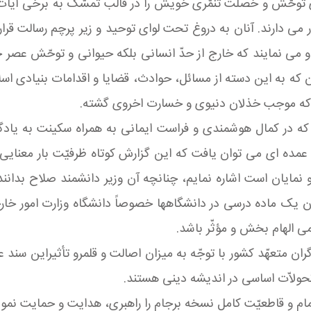
وحّش و خصلت تنمّرى خویش را در قالب تمسّک به برخى آیات مت
مى دارند. آنان به دروغ تحت لواى توحید و زیر پرچم رسالت قرار گ
مى نمایند که خارج از حدّ انسانی بلکه حیوانى و توحّش عصر 
ن که به این دسته از مسائل، حوادث، قضایا و اقدامات بنیادى اسلام
ند که موجب خذلان دنیوى و خسارت اخروى گشته.
که در کمال هوشمندی و فراست ایمانى به همراه سکینت به یادگا
مده اى مى توان یافت که این گزارش کوتاه ظرفیّت بار معنایى و 
یان است اشاره نمایم، چنانچه آن وزیر دانشمند صلاح بدانند 
 یک ماده درسى در دانشگاهها خصوصاً دانشگاه وزارت امور خارج
ى الهام بخش و مؤثّر باشد.
متعهّد کشور با توجّه به میزان اصالت و قلمرو تأثیراین سند عزّ
تحولاّت اساسى در اندیشه دینى هستند.
ام و قاطعیّت کامل نسخه برجام را راهبری، هدایت و حمایت نمو