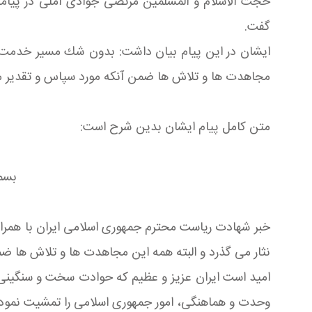
​​​​​​​حجت الاسلام و المسلمین مرتضی جوادی آملی در 
گفت.
ایشان در این پیام بیان داشت: بدون شك مسير خدمت و تع
مجاهدت ها و تلاش ها ضمن آنكه مورد سپاس و تقدير مردم
متن کامل پیام ایشان بدین شرح است:
بسم
خبر شهادت رياست محترم جمهورى اسلامى ايران با همراها
نثار مى گذرد و البته همه اين مجاهدت ها و تلاش ها ضمن
اميد است ايران عزيز و عظيم كه حوادت سخت و سنگينى را
وحدت و هماهنگى، امور جمهورى اسلامى را تمشيت نموده و