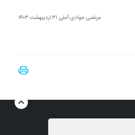
مرتضى جوادى آملى ٣١ ارديبهشت ١٤٠٣