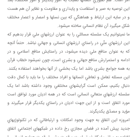
امر است: هم صبوري انسان ها نسبت به امور يکديگر و امور مختلف، بعد
اين توصيه به صبر و استقامت و پايداري و مقاومت و نظاير آن هم هست
و در سايه اين ارتباط و هماهنگي که بين نسل ها و امصار و اعصار مختلف
شکل مي گيرد آن نظام انساني ساخته مي شود.
ما نمي توانيم يک سلسله مسائلي را به عنوان ارزش هاي ملي قرار بدهيم که
اين ارزش هاي ملّي در راستاي ارزش هاي انسانی و جهاني نباشد. حتماً آنچه
که به عنوان منافع ملي ديده مي شود، در راستايش منافع اسلامي و در
ادامه و استمرارش منافع جهاني و بشري است، چون نمي شود خطاب قرآن
به همه جوامع بشري باشد اما يک بخشي از آنها بخواهند استفاده بکنند.
اين مسئله تعامل و تعاطي انسان ها و افراد مختلف را ما بايد با کمال دقت
دنبال بکنيم، ممکن است گرايش هاي مختلفي وجود داشته باشد اما يک
سلسله ارزش هاي متعالي انساني است که در همه اديان مورد توافق است
مورد اتفاق است و از اين جهت اديان در راستاي يکديگر قرار مي گيرند و
مؤيد و مصدّق يکديگرند.
امروزه اين اتفاق به جهت وجود امکانات و ارتباطاتي که در تکنولوژي هاي
جديد پيش آمده در فضاي مجازي رخ داده در شبکه هاي اجتماعي اتفاق