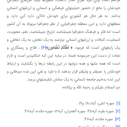
فراهم است ولي بايد شرح صدر داشت، کشورها نبايد مرزهاي جغرافي
خودشان را مانع از حضور حيثيت هاي فرهنگي و انساني و ارزش هاي انساني
بدانند. به هر حال هر کشوري براي خودش خاکي دارد آبي دارد و
منطقه اي دارد و اين منطقه جغرافيايي از نظر جغرافيا مربوط به آن کشور
است اما فکر و فرهنگ جغرافيا نمي شناسد تاريخ نمي شناسد، علم، معنويت،
انسانيت، کمالات و ارزش هاي انساني نيازمند به يک تعامل، به يک تعاطي و
يک رابطه اي است که فرمود:
﴿
لَعَلَّكُمْ تُفْلِحُونَ
﴾
[4]
، فلاح و رستگاري و
نجات از دست اين جرسومه فساد در سايه اين آيه امکانپذير است و لازم
است که همه ملت ها و همه دولت ها در اين رابطه درها را بگشايند و ارتباط
خودشان را عميق تر و وثيق تر قرار بدهند تا با طرد و نفي اين غده سرطاني و
اين غده بدخيم جامعه انساني به يک سامان شايسته اي برسد.
«و السلام عليکم و رحمة الله و برکاته»
[1]
. سوره اعلی، آيات18 و19.
[2]
. سوره بقره، آيه97؛ سوره آل عمران، آيه3؛ سوره مائده، آيه48.
[3]
. سوره مائده، آيه48.