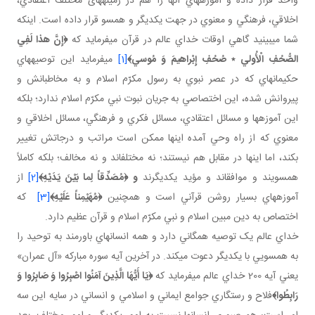
واحد قرار داده و آموزه هاي آنها را هم در زمينه های مختلف اعتقادي،
اخلاقي، فرهنگي و معنوي در جهت يکديگر و همسو قرار داده است. اينکه
شما مي بينيد گاهي اوقات خداي عالم در قرآن مي فرمايد که
﴿
إِنَّ هذا لَفِي
الصُّحُفِ الْأُولي‏
٭
صُحُفِ إِبْراهيمَ وَ مُوسي
﴾
[1]
مي فرمايد اين توصيه هاي
حکيمانه اي که در عصر نبوي به رسول مکرّم اسلام و به مخاطبانش و
پيروانش شده، اين اختصاصي به جريان نبوت نبي مکرّم اسلام ندارد؛ بلکه
اين آموزه ها و مسائل اعتقادي، مسائل فکري و فرهنگي، مسائل اخلاقي و
معنوي که از راه وحي آمده اينها ممکن است مراتب و درجاتش تغيير
بکند، اما اينها در مقابل هم نيستند؛ نه مختلف اند و نه مخالف؛ بلکه کاملاً
همسويند و موافق اند و مؤيد يکديگرند
و ﴿
مُصَدِّقاً لِما بَيْنَ يَدَيْهِ
﴾
[2]
از
آموزه هاي بسيار روشن قرآني است و همچنين
﴿
مُهَيْمِناً عَلَيْهِ
﴾
[3]
که
اختصاص به دين مبين اسلام و نبي مکرّم اسلام و قرآن عظيم دارد.
خداي عالم يک توصيه همگاني دارد و همه انسان هاي باورمند به توحيد را
به همسويي با يکديگر دعوت مي کند. در آخرين آيه سوره مبارکه «آل عمران»
يعني آيه 200 خداي عالم مي فرمايد که
﴿
يَا أَيُّهَا الَّذِينَ آمَنُوا اصْبِرُوا وَ صَابِرُوا وَ
رَابِطُوا
﴾
فلاح و رستگاري جوامع ايماني و اسلامي و انساني در سايه اين سه