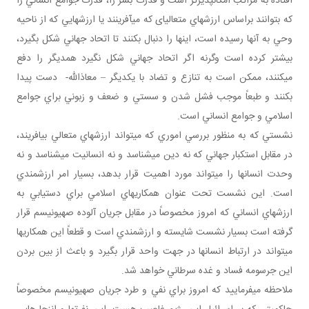
افتاده به مراتب امکان پذيرتر است و قدرت بشر را، قدرت جوامع انساني را
که بتوانند براساس ارزش هاي متعالي­ای که مي آفرينند يا ارزش هايي که از ناحيه
وحي به آنها رسيده است، اينها را دنبال بکنند تا اتحاد جهاني شکل بگيرد،
بيشتر کرده است وگرنه اگر اتحاد جهاني شکل نگيرد همديگر را دفع
مي کنند، ممکن است به تنازع و تضاد با يکديگر – معاذالله- دست پيدا
بکنند و طبعاً موجب فشل شدن و سستي و ضعف و زبوني براي جوامع
اسلامي و جوامع انساني است.
نشستي که به منظور بررسي اموري که مي تواند ارزش هاي متعالي بيافريند،
در مقابل استکبار جهاني که نه دين مي شناسد و نه انسانيت مي شناسد و نه
وحدت انسان ها را مي تواند مورد اهميت قرار بدهد، بسيار امر ارزشمندي
است. اين نشست تحت عنوان همکاري هاي اسلامي براي دستيابي به
ارزش هاي انساني که امروز مخصوصاً در مقابل جريان آلوده صهيونيسم قرار
گرفته است بسيار نشست شايسته و ارزشمندي است و قطعاً اين همکاري ها
مي تواند در ارتباط انسان ها در جهت واحد قرار بگيرد و باعث از بين بردن
اين جرسومه فساد و غده سرطاني خواهد شد.
ملاحظه مي فرماييد که امروز براي نفي و طرد جريان صهيونيسم مخصوصاً