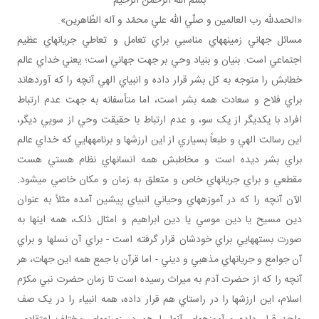
بسم الله الرحمن الرحيم
«الحمدلله رب العالمين و صلّي الله علي محمّد و آله الطّاهرين».
مسائل جهاني زمينه هاي مناسبي براي تعامل و تعاطي جريان هاي عظيم
اجتماعي است. بنيان و بنياد وحي بر جهت جهاني است؛ يعني خداي عالم
خطابش را متوجه به کل بشر قرار داده و انبياي الهي آنچه را که آورده اند
براي فلاح و سعادت همه بشر است، اما متأسفانه به جهت عدم ارتباط
افراد با يکديگر از يک سو، و عدم ارتباط با حقيقت وحي از سويي ديگر،
اين رسالت الهي و طبعاً بسياري از اين ارزش ها و برنامه هايي که خداي عالم
براي بشر ديده است و مخاطبش همه انسان هاي نظام هستي هست
مقطعي و براي جريان هاي خاص و متعلق به زمان و مکان خاصي مي شود.
الآن آنچه را که در آموزه هاي وحياني انبياي پيشين آمده مثلاً به عنوان
دين مسيح يا دين موسي يا دين ابراهيم و امثال ذلک، همه اينها به
صورت بسته هايي براي خودشان قرار گرفته است - براي آن نسل ها و براي
آن جوامع و جريان هاي مذهبي و ديني - اما قرآن با جمع همه اين جهات، هر
آنچه را که از حضرت آدم به ميراث رسيده است تا زمان حضرت نبي مکرّم
اسلام، اين ارزش ها را در راستاي هم قرار داده، همه انبياء را در يک صف