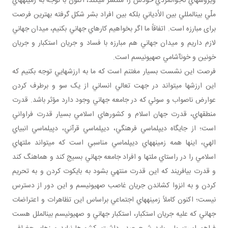
ويروس هاي ناجوانمردي خودش را منتشر مي کند، اکنون با توجه به زمينه هاي
ملّي بين المللي بين الأدياني بلکه بين افراد بشر شکل گرفته بهترين فرصت
برای مبارزه است. اتفاقاً ما اگر بخواهيم کارهاي جهاني بکنيم، ميدان جهاني
لازم داريم و ميدان جهاني هم مبارزه با فساد و جريان استکبار و جريان
خونين و خون آشامي صهيونيسم است.
فرصت اين نشست بسيار مغتنم است که ما به ارزش هايي توجه بکنيم که
اين ارزش ها مي تواند در جهت تعالي انساني از يک سو و برطرف کردن
عوارض ناصواب و سوئي که در جامعه جهاني وجود دارد مؤثر باشد. قدرت
منطقه اي، قدرت جهان اسلام و کشورهاي اسلامي بسيار قدرت فراواني
است؛ از جايگاه ديپلماسي فرهنگي، ديپلماسي قرآني، دپيلماسي انبياي
الهي، اينها همه زمينه هاي ديپلماسي مناسبي است که مي تواند ملت هاي
اسلامي را در راستاي ملت ها و افراد جامعه جهاني بسيج کند و هماهنگ کند
و قدرت بيافريند که اين قدرت منتهي بشود به بايکوت کردن و به تحريم
کردن و به انزوا کشاندن جريان غاصب صهيونيسم و اين دور از دسترس
نيست؛ اکنون کاملاً زمينه هاي اجتماعي براساس اين تظاهرات و اعتراضات
جهاني که عليه جريان استکبار، استکبار جهاني و صهيونيسم بين الملل هست