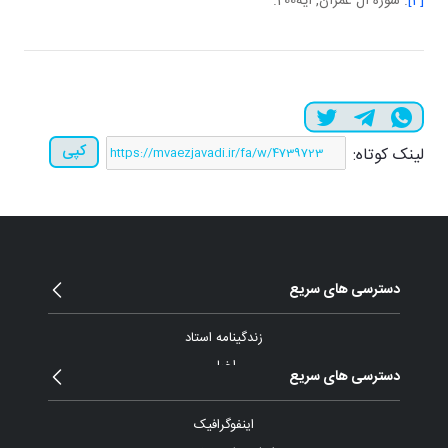
[4]
. سوره آل عمران, آيه200.
کپی
لینک کوتاه:
دسترسی های سریع
زندگینامه استاد
اخبار
دسترسی های سریع
مقالات و یادداشت
بیانات
اینفوگرافیک