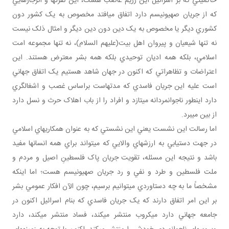
حاکميتي که بر اسرائيل اين رژيم غاصب هست، اين نفرت ها و انزجارهايي
که از جريان صهيونيسم دارد اتفاق مي افتد مخصوص به يک کشور دون
کشوري ديگر يا مخصوص به يک دين دون دين ديگر و امثال ذلک نيست
نه تنها شيعيان و پيروان اهل بيت(عليهم السلام)، نه تنها مجموعه امت
اسلامي، بلکه همه اديان توحيدي بلکه همه بشر معترض هستند. اين
اعتراضات و تظاهراتي که اکنون در جهان شاهد هستيم يک اتفاق جهاني
است عليه اين جريان فاسدي که مدت هاست براساس غصب و اشغالگري
دارد اين طور ناجوانمردانه مي تازد و افراد را از باب اهلاک حرث و نسل دارد
از بين مي برد.
اما رسالت اين نشست يعني اين نشستي که به عنوان همکاري هاي اسلامي
در جهت دستيابي به ارزش هاي والايي که مي تواند براي همه انسان ها مفيد
باشد و نتيجه اين مسئله، تقويت جريان پاک فلسطينِ اصيل و مردم و
ملت فلسطين و طرد و نفي و رد جريان صهيونيسم هست؛ اما اينکه
مشخصاً ما به چه دستاوردي مي توانيم برسيم، چون الآن افکار عمومي بشر
بر اين امر اتفاق دارند که يک جريان فاسدي که بنام اسرائيل اکنون در
جامعه جهاني دارد ميکروب منتشر مي کند، فساد منتشر مي کند، دارد