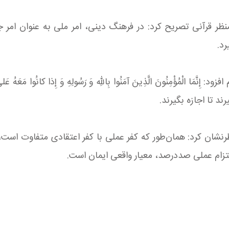
نظر قرآنی تصریح کرد: در فرهنگ دینی، امر ملی به عنوان امر
د.
نَّمَا الْمُؤْمِنُونَ الَّذِینَ آمَنُوا بِاللّهِ وَ رَسُولِهِ وَ إِذا کانُوا
د تا اجازه بگیرند.
رنشان کرد: همان‌طور که کفر عملی با کفر اعتقادی متفاوت است
 التزام عملی صددرصد، معیار واقعی ایمان است.