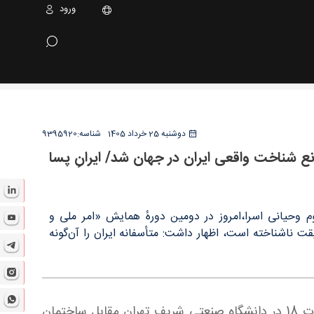
ورود
رانِ پسا جنگ باید برای جهان رونمایی شود - سایت
دوشنبه 25 خرداد 1405
شناسه:
9395920
نع شناخت واقعی ایران در جهان شد/ ایرانِ پسا
م وحیانی اسرا،امروز در دومین دورهٔ همایش «امر ملی و
ت ناشناخته است، اظهار داشت: متأسفانه ایران را آن‌گونه
جمعی از اساتید علوم انسانی در نشستی با عنوان «امر ملی و پسا جنگ» روز دوشنبه 25 خرداد ماه از ساعت 9:30 لغات 18 در دانشگاه صنعتی شریف تهران مقابل ساختمان