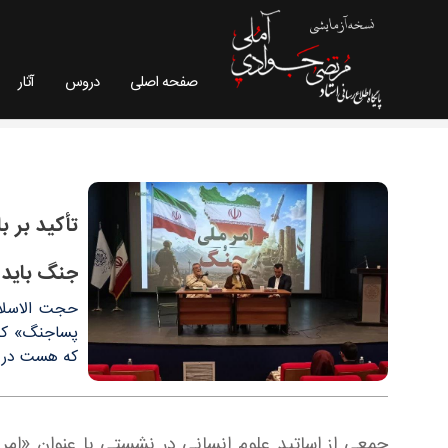
صفحه اصلی
دروس
آثار
تأکید بر بازخوانی هویت و حکمرانی ایران / ایران‌هر
استاد مرتضی جوادی آملی
تأکید بر ب
جنگ باید 
حجت الاسلام
پساجنگ» که د
که هست در دن