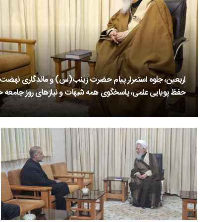
اربعین، جلوه استمرار پیام حضرت زینب(س) و ماندگاری نهضت عا
حفظ پویایی علمی، پاسخگوی همه شبهات و نیازهای روز جامعه خ
پایگاه اطلاع‌رسانی اسراء: حجت‌الاسلام والمسلمین غلامح
قضاییه، روز شنبه ۱۰ مرداد، در سفر به شهرستان دماون
دیدار و گفت‌وگو کرد.