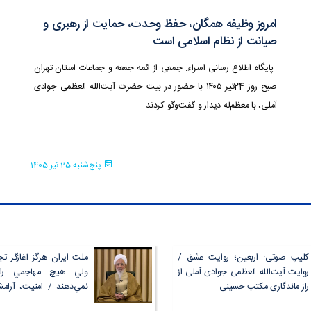
امروز وظیفه همگان، حفظ وحدت، حمایت از رهبری و
صیانت از نظام اسلامی است
پایگاه اطلاع رسانی اسراء: جمعی از ائمه جمعه و جماعات استان تهران
صبح روز 24تیر ۱۴۰۵ با حضور در بیت حضرت آیت‌الله العظمی جوادی
آملی، با معظم‌له دیدار و گفت‌وگو کردند.
پنج‌شنبه 25 تیر 1405
کلیپ صوتی: اربعین؛ روایت عشق /
ملت ایران هرگز آغازگر تجاو
روایت آیت‌الله العظمی جوادی آملی از
ولي هيچ مهاجمي را
راز ماندگاری مکتب حسینی
نمي‌دهند / امنیت، آرا
ملی را حفظ کنیم / نگذار