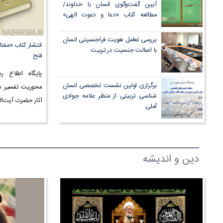
آیین گفت‌وگوی انسان با خداوند/
مطالعه کتاب «دعا و دعوت الهی»
پیش‌نیاز فهم عمیق صحیفه سجادیه
است
بررسی تعامل هویت فراجنسیتی انسان
انتشار کتاب «مفتا
با اصالت جنسیت در تربیت
فتح
پایگاه اطلاع رس
برگزاری اولین نشست تخصصی انسان
محوریت تفسیر سو
شناسی تربیتی از منظر علامه جوادی
آثار حضرت آیت‌ال
آملی
دین و اندیشه