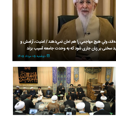
ده‌اند، ولي هيچ مهاجمي را هم امان نمي‌دهند / امنیت، آرامش و
ید سخنی بر زبان جاری شود که به وحدت جامعه آسیب بزند
پایگاه اطلاع رسانی اسراء: یادواره ۳۹۸ شهید سرافراز ارتش شهرستان هزارسنگر آمل با حضور
دوشنبه 05 مرداد 1405
های معظم شهدا، مسئولان و اقشار مختلف مردم با پیام حضرت
زار شد.