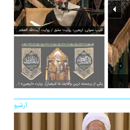
کلیپ صوتی: اربعین؛ روایت عشق / روایت آیت‌الله العظمی جوادی آملی از راز ماندگاری مکتب حسینی
یکی از برجسته ترین وظایف ما شیعیان، زیارت «اربعین» است
آرشیو