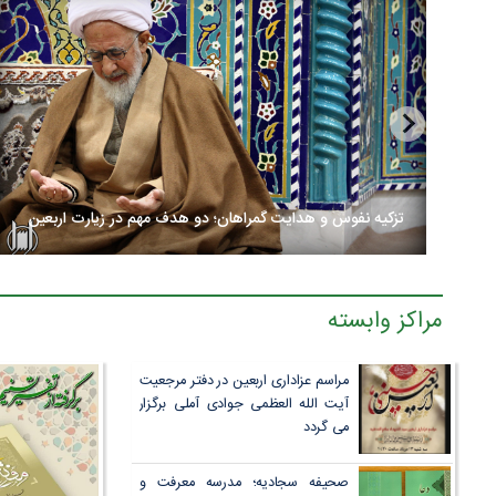
تزکیه نفوس و هدایت گمراهان؛ دو هدف مهم در زیارت اربعین
پایگاه اطلاع رسانی اسراء- سرویس دین و اندیشه: عصارهٴ کتاب
الهی که دین خداست، ستونی دارد که نماز...
مراکز وابسته
مراسم عزاداری اربعین در دفتر مرجعیت
آیت الله العظمی جوادی آملی برگزار
می گردد
صحیفه سجادیه؛ مدرسه معرفت و