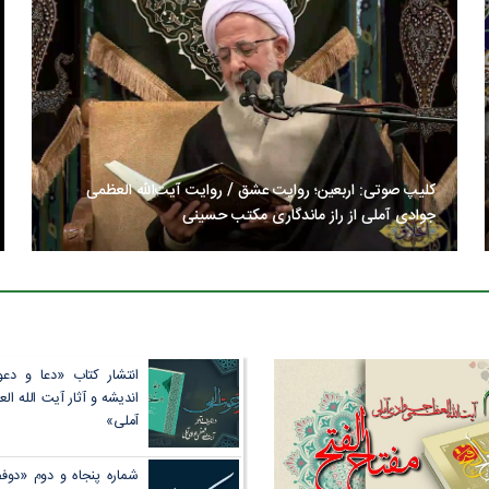
کلیپ صوتی: اربعین؛ روایت عشق / روایت آیت‌الله العظمی
جوادی آملی از راز ماندگاری مکتب حسینی
آیت الله العظمی جوادی آملی: اربعین بی‌حساب اربعین نبود... در
این مملکت یک وجب خاک به نام این...
انتشار کتاب «دعا و دع
اندیشه و آثار آیت الله ا
آملی»
شماره پنجاه و دوم «دوفص