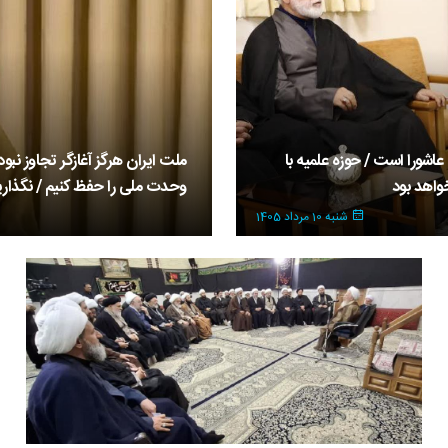
شورا است / حوزه علمیه با
ملت ایران هرگز آغازگر تجاوز نبو
واهد بود
وحدت ملی را حفظ کنیم / نگذار
سین محسنی اژه‌ای، رئیس قوه
شنبه 10 مرداد 1405
د با حضرت آیت‌الله العظمی جوادی آملی
جمعی از فرماندهان، خانواده‌
آیت‌الله العظمی جوادی آملی برگ