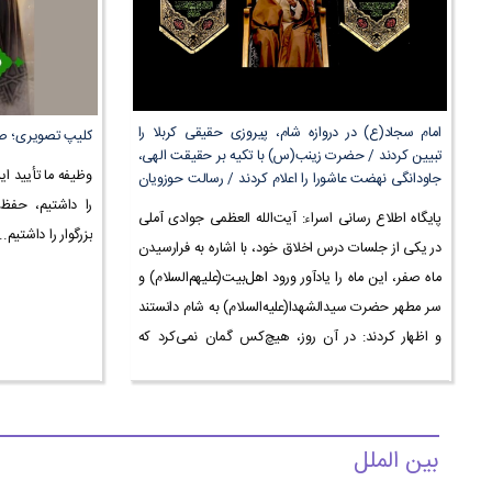
امام سجاد(ع) در دروازه شام، پیروزی حقیقی کربلا را
کلیپ تصویری؛ صا
تبیین کردند / حضرت زینب(س) با تکیه بر حقیقت الهی،
وظیفه ما تأیید ا
جاودانگی نهضت عاشورا را اعلام کردند / رسالت حوزویان
و دانشگاهیان در پاسداری...
را داشتیم، حف
پایگاه اطلاع رسانی اسراء: آیت‌الله العظمی جوادی آملی
بزرگوار را داشتیم..
در یکی از جلسات درس اخلاق خود، با اشاره به فرارسیدن
ماه صفر، این ماه را یادآور ورود اهل‌بیت(علیهم‌السلام) و
سر مطهر حضرت سیدالشهدا(علیه‌السلام) به شام دانستند
و اظهار کردند: در آن روز، هیچ‌کس گمان نمی‌کرد که
قرآن و عترت برای همیشه ماندگار...
بین الملل