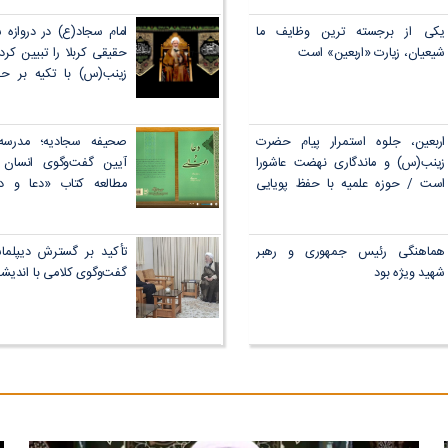
زبان جاری شود که به و
آسیب بزند
یکی از برجسته ترین وظایف ما
امام سجاد(ع) در دروازه 
شیعیان، زیارت «اربعین» است
حقیقی کربلا را تبیین کر
زینب(س) با تکیه بر حق
جاودانگی نهضت عاشورا را 
/ رسالت حوزویان و دان
پاسداری...
اربعین، جلوه استمرار پیام حضرت
صحیفه سجادیه؛ مدرسه
زینب(س) و ماندگاری نهضت عاشورا
آیین گفت‌وگوی انسان ب
است / حوزه علمیه با حفظ پویایی
مطالعه کتاب «دعا و د
علمی، پاسخگوی همه شبهات و
پیش‌نیاز فهم عمیق صحی
نیازهای روز جامعه خواهد بود
است
هماهنگی رئیس جمهوری و رهبر
تأکید بر گسترش دیپلما
شهید ویژه بود
گفت‌وگوی کلامی با اندیش