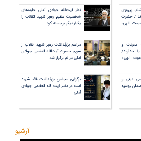
حدت جامعه
شام، پیروزی
نماز آیت‌الله جوادی آملی جلوه‌های
دند / حضرت
شخصیت عظیم رهبر شهید انقلاب را
یقت الهی،
یکبار دیگر برجسته کرد
اعلام کردند
شگاهیان در
 معرفت و
مراسم بزرگداشت رهبر شهید انقلاب از
ا خداوند/
سوی حضرت آیت‌الله العظمی جوادی
عوت الهی»
آملی در قم برگزار شد
فه سجادیه
سی دینی و
برگزاری مجلس بزرگداشت قائد شهید
مندان روسیه
امت در دفتر آیت الله العظمی جوادی
آملی
آرشیو