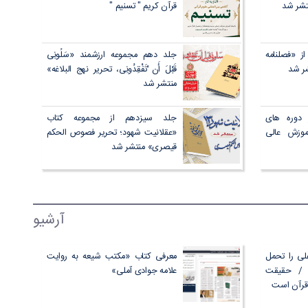
تشر شد
قرآن کریم " تسنیم "
 «فصلنامه
جلد دهم مجموعه ارزشمند «سَلُونِی
شر شد
قَبْلَ أَن ْتَفْقِدُونِی، تحریر نهج البلاغه»
منتشر شد
دوره های
جلد سیزدهم از مجموعه کتاب
وزش عالی
«عقلانیت شهود؛ تحریر فصوص الحکم
قیصری» منتشر شد
آرشیو
لی را تحمل
معرفی کتاب «مکتب شیعه به روایت
 / حقيقت
علامه جوادی آملی»
قرآن است