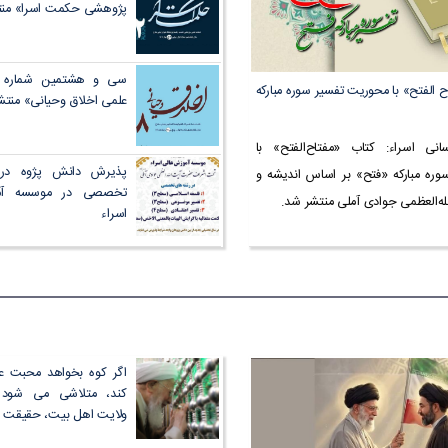
پژوهشی حکمت اسرا» من
سی و هشتمین شماره از
ح الفتح» با محوریت تفسیر سوره مبارکه
علمی اخلاق وحیانی» منت
انی اسراء: کتاب «مفتاح‌الفتح» با
پذیرش دانش پژوه در 
ره مبارکه «فتح» بر اساس اندیشه و
تخصصی در موسسه آم
له‌العظمی جوادی آملی منتشر شد.
اسراء
اگر کوه بخواهد محبت ع
کند، متلاشی می شود
ولايت اهل بيت، حقيقت 