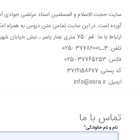
سایت حجت الاسلام و المسلمین استاد مرتضی جوادی آملی، 
آورده است. در این سایت تمامی متن دروس به همراه ام
ارتباط با ما: قم : 75 متری عمار یاسر ـ نبش خیابان شهید قدوسی ـ بنیاد بین المللی علوم وحیانی اسراء
تلفن: 3ــ37782001 -025
فکس: 37765253 -025
کد پستی: 3719158677
ایمیل: info@esra.ir
تماس با ما
نام و نام خانوادگی