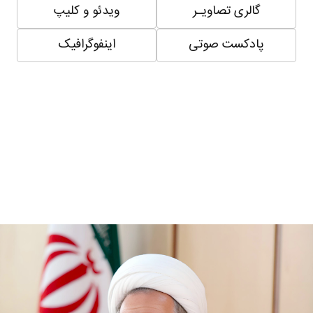
گالری تصاویـر
ویدئو و کلیپ
پادکست صوتی
اینفوگرافیک