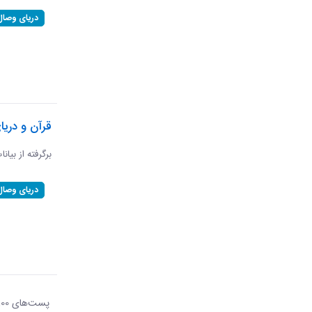
دریای وصال
قرآن و دریا
برگرفته از بیان
دریای وصال
پست‌‌های 100
هر ص