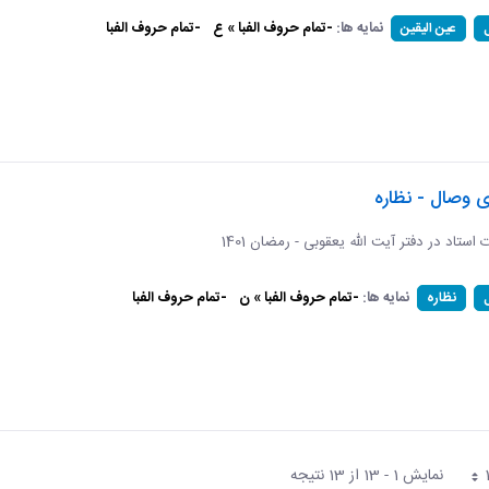
نمایه ها:
-تمام حروف الفبا » ع
-تمام حروف الفبا
عین الیقین
ی وصال - نظاره
ات استاد در دفتر آیت الله یعقوبی - رمضان 1401
نمایه ها:
-تمام حروف الفبا » ن
-تمام حروف الفبا
نظاره
نمایش 1 - 13 از 13 نتیجه
فحه