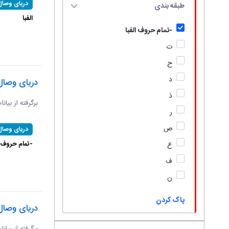
دریای وصال
طبقه بندی
الفبا
-تمام حروف الفبا
ت
ح
د
دریای وصال
ذ
برگرفته از بیان
ر
ص
دریای وصال
-تمام حروف ال
ع
ف
ن
پاک کردن
دریای وصال