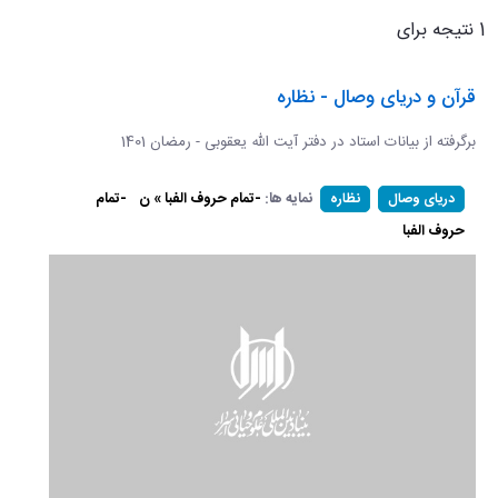
1 نتیجه برای
قرآن و دریای وصال - نظاره
برگرفته از بیانات استاد در دفتر آیت الله یعقوبی - رمضان 1401
نمایه ها:
-تمام حروف الفبا » ن
-تمام
دریای وصال
نظاره
حروف الفبا