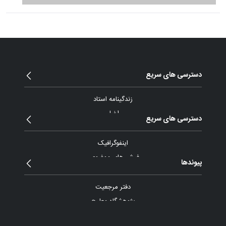
دسترسی های سریع
زندگینامه استاد
اخبار
دسترسی های سریع
مقالات و یادداشت
بیانات
اینفوگرافیک
پیام ها و نامه ها
فیش های موضوعی
پیوندها
گزارش تصویری
آرشیو ویدئو
دفتر مرجعیت
پادکست
پژوهشگاه معارج
موسسه آموزش عالی اسراء