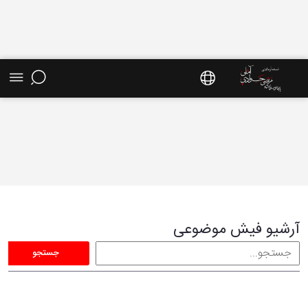
فیش موضوعی - سایت استاد مرتضی جوادی آملی
آرشیو فیش موضوعی
جستجو