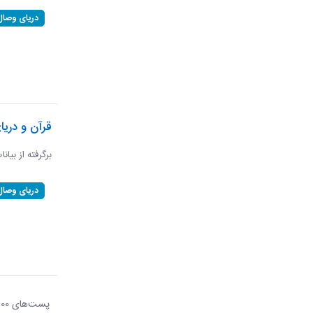
دریای وصال
قرآن و دریا
برگرفته از بیان
دریای وصال
پست‌‌های 100
هر ص