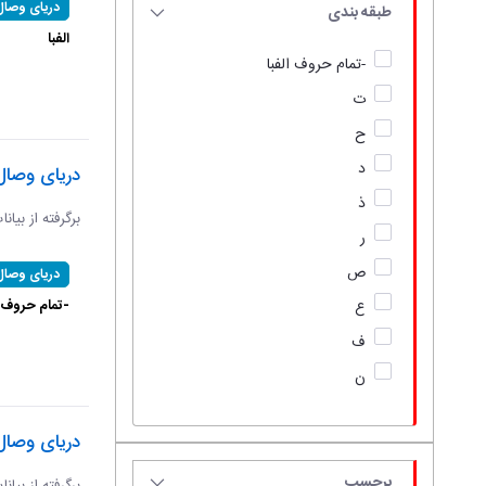
دریای وصال
طبقه بندی
الفبا
-تمام حروف الفبا
ت
ح
د
دریای وصال
ذ
برگرفته از بیان
ر
ص
دریای وصال
-تمام حروف ال
ع
ف
ن
دریای وصال
برچسب