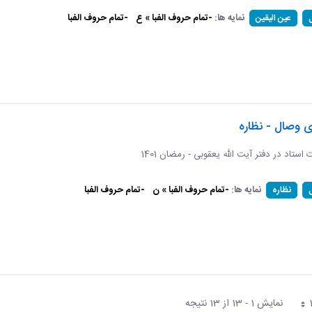
نمایه ها:
-تمام حروف الفبا » ع
-تمام حروف الفبا
عین الیقین
ی وصال - نظاره
ات استاد در دفتر آیت الله یعقوبی - رمضان 1401
نمایه ها:
-تمام حروف الفبا » ن
-تمام حروف الفبا
نظاره
نمایش 1 - 13 از 13 نتیجه
فحه