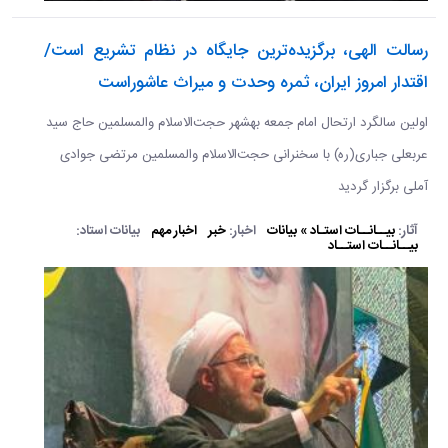
رسالت الهی، برگزیده‌ترین جایگاه در نظام تشریع است/
اقتدار امروز ایران، ثمره وحدت و میراث عاشوراست
اولین سالگرد ارتحال امام جمعه بهشهر حجت‌الاسلام والمسلمین حاج سید
عربعلی جباری(ره) با سخنرانی حجت‌الاسلام والمسلمین مرتضی جوادی
آملی برگزار گردید
آثار:
بیــانــات استـاد » بیانات
اخبار:
خبر
اخبار مهم
بیانات استاد:
بیــانــات استــاد