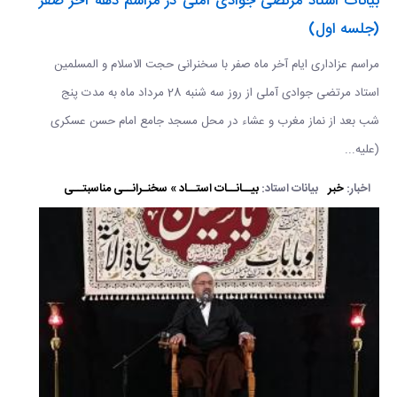
بیانات استاد مرتضی جوادی آملی در مراسم دهه آخر صفر
(جلسه اول)
مراسم عزاداری ایام آخر ماه صفر با سخنرانی حجت الاسلام و المسلمین
استاد مرتضی جوادی آملی از روز سه شنبه 28 مرداد ماه به مدت پنج
شب بعد از نماز مغرب و عشاء در محل مسجد جامع امام حسن عسکری
(علیه...
اخبار:
خبر
بیانات استاد:
بیــانــات استــاد » سخنـرانــی مناسبتــی