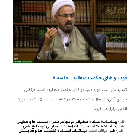
قوت و غنای حکمت متعالیه ـ جلسه 8
لازم به ذکر است دوره «قوت و غنای حکمت متعالیه» استاد مرتضی
جوادی آملی، در سال جدید هر هفته دوشنبه ها ساعت 19:45، به صورت
آنلاین برگزار می گردد.
آثار:
بیــانــات استـاد » سخنرانی در مجامع علمی » نشست ها و همایش
ها
بیــانــات استـاد
بیــانــات استـاد » سخنرانی در مجامع علمی
اخبار:
خبر
بیانات استاد:
بیــانــات استــاد » نشسـت هـا وهمایـــش