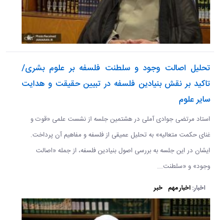
تحلیل اصالت وجود و سلطنت فلسفه بر علوم بشری/
تاکید بر نقش بنیادین فلسفه در تبیین حقیقت و هدایت
سایر علوم
استاد مرتضی جوادی آملی در هشتمین جلسه از نشست علمی «قوت و
غنای حکمت متعالیه» به تحلیل عمیقی از فلسفه و مفاهیم آن پرداخت.
ایشان در این جلسه به بررسی اصول بنیادین فلسفه، از جمله «اصالت
وجود» و «سلطنت...
اخبار:
اخبار مهم
خبر