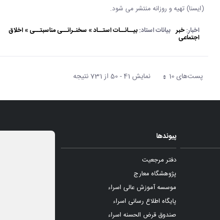
(ایسنا) تهیه و روزانه منتشر می شود.
اخبار:
خبر
بیانات استاد:
بیــانــات استــاد » سخنـرانــی مناسبتــی » اخلاق
اجتماعی
پست‌‌های 10
نمایش 41 - 50 از 731 نتیجه
هر صفحه
پیوندها
دفتر مرجعیت
پژوهشگاه معارج
موسسه آموزش عالی اسراء
پایگاه اطلاع رسانی اسراء
صندوق قرض الحسنه اسراء