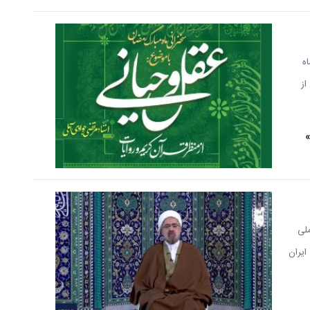
ه
از
»
ملی
ایران