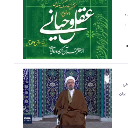
ه
از
»
ملی
ایران