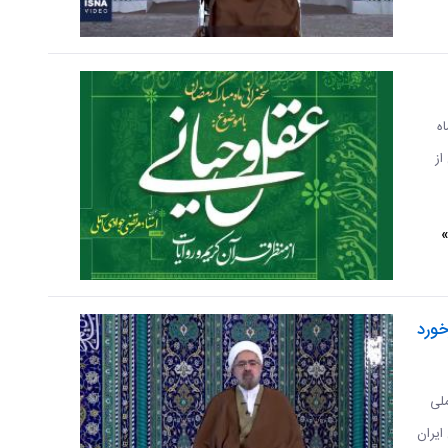
ه
از
»
رخورد
ملی
ایران