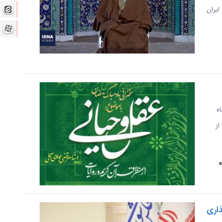
ایران
ه
از
»
اری