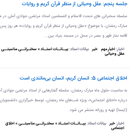
جلسه پنجم: عقل وحیانی از منظر قرآن کریم و روایات
سلسله سخنرانی های حجت الاسلام و المسلمین استاد مرتضی جوادی آملی در ما
مبارک رمضان، با موضوع «عقل وحیانی از منظر قرآن کریم و روایات» هر روز پس 
اقامه نماز ظهر و عصر در محل در مسجد بنیاد بین...
اخبار:
اخبار مهم
خبر
بیانات استاد:
بیــانــات استــاد » سخنـرانــی مناسبتــی 
عقل وحیانی
اخلاق اجتماعی 5: انسان کریم، انسان بی‌مانندی است
به مناسبت حلول ماه مبارک رمضان، سلسله گفتارهایی از استاد مرتضی جوادی آ
درباره «اخلاق اجتماعی»، ویژه شب‌های ماه رمضان، توسط خبرگزاری دانشجویان 
(ایسنا) تهیه و روزانه منتشر می شود.
اخبار:
خبر
بیانات استاد:
بیــانــات استــاد » سخنـرانــی مناسبتــی » اخلاق
اجتماعی