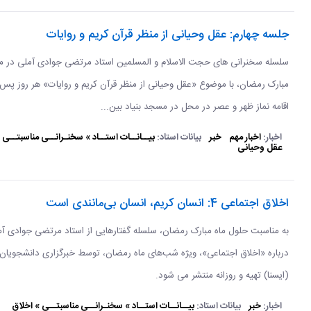
جلسه چهارم: عقل وحیانی از منظر قرآن کریم و روایات
سلسله سخنرانی های حجت الاسلام و المسلمین استاد مرتضی جوادی آملی در ما
مبارک رمضان، با موضوع «عقل وحیانی از منظر قرآن کریم و روایات» هر روز پس 
اقامه نماز ظهر و عصر در محل در مسجد بنیاد بین...
اخبار:
اخبار مهم
خبر
بیانات استاد:
بیــانــات استــاد » سخنـرانــی مناسبتــی 
عقل وحیانی
اخلاق اجتماعی 4: انسان کریم، انسان بی‌مانندی است
به مناسبت حلول ماه مبارک رمضان، سلسله گفتارهایی از استاد مرتضی جوادی آ
درباره «اخلاق اجتماعی»، ویژه شب‌های ماه رمضان، توسط خبرگزاری دانشجویان 
(ایسنا) تهیه و روزانه منتشر می شود.
اخبار:
خبر
بیانات استاد:
بیــانــات استــاد » سخنـرانــی مناسبتــی » اخلاق