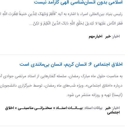
اسلامی بدون انسان‌شناسی الهی کارآمد نیست
رئیس بنیاد بین‌المللی اسراء با اشاره به آیه "فَأَقِمْ وَجْهَکَ لِلدِّینِ حَنیفاً فِطْرَتَ اللَّهِ الَ
فَطَرَ النَّاسَ عَلَیْها لا تَبْدیلَ لِخَلْقِ اللَّهِ ذلِکَ الدِّینُ الْقَیِّمُ وَ لکِنَّ...
اخبار:
خبر
اخبار مهم
اخلاق اجتماعی 6: انسان کریم، انسان بی‌مانندی است
به مناسبت حلول ماه مبارک رمضان، سلسله گفتارهایی از استاد مرتضی جوادی آ
درباره «اخلاق اجتماعی»، ویژه شب‌های ماه رمضان، توسط خبرگزاری دانشجویان 
(ایسنا) تهیه و روزانه منتشر می شود.
اخبار:
خبر
بیانات استاد:
بیــانــات استــاد » سخنـرانــی مناسبتــی » اخلاق
اجتماعی