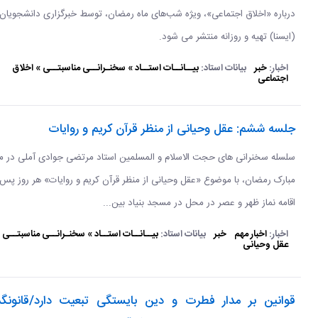
درباره «اخلاق اجتماعی»، ویژه شب‌های ماه رمضان، توسط خبرگزاری دانشجویان 
(ایسنا) تهیه و روزانه منتشر می شود.
اخبار:
خبر
بیانات استاد:
بیــانــات استــاد » سخنـرانــی مناسبتــی » اخلاق
اجتماعی
جلسه ششم: عقل وحیانی از منظر قرآن کریم و روایات
سلسله سخنرانی های حجت الاسلام و المسلمین استاد مرتضی جوادی آملی در ما
مبارک رمضان، با موضوع «عقل وحیانی از منظر قرآن کریم و روایات» هر روز پس 
اقامه نماز ظهر و عصر در محل در مسجد بنیاد بین...
اخبار:
اخبار مهم
خبر
بیانات استاد:
بیــانــات استــاد » سخنـرانــی مناسبتــی 
عقل وحیانی
قوانین بر مدار فطرت و دین بایستگی تبعیت دارد/قانونگذ